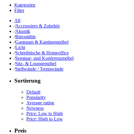
Kategorien
Filter
All
⁄
Accessoires & Zubehör
⁄
Akustik
⁄
Bürostühle
⁄
Gastraum & Kantinenmöbel
⁄
Licht
⁄
Schreibtische & Homeoffice
⁄
Seminar- und Konferenzmöbel
⁄
Sitz- & Loungemöbel
⁄
Stellwände / Trennwände
Sortierung
Default
Popularity
Average rating
Newness
Price: Low to High
Price: High to Low
Preis