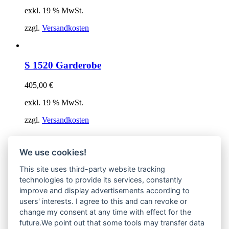
exkl. 19 % MwSt.
zzgl.
Versandkosten
S 1520 Garderobe
405,00
€
exkl. 19 % MwSt.
zzgl.
Versandkosten
We use cookies!
S 1521 Schuhboard
This site uses third-party website tracking
475,00
€
technologies to provide its services, constantly
improve and display advertisements according to
exkl. 19 % MwSt.
users' interests. I agree to this and can revoke or
zzgl.
Versandkosten
change my consent at any time with effect for the
future.We point out that some tools may transfer data