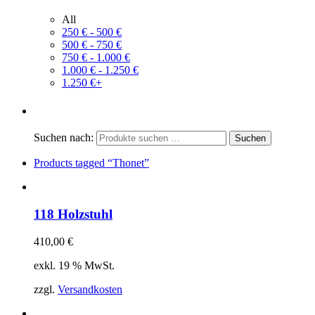
All
250
€
-
500
€
500
€
-
750
€
750
€
-
1.000
€
1.000
€
-
1.250
€
1.250
€
+
Suchen nach:
Products tagged
“Thonet”
118 Holzstuhl
410,00
€
exkl. 19 % MwSt.
zzgl.
Versandkosten