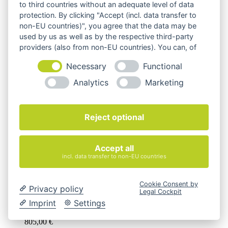
to third countries without an adequate level of data
protection. By clicking "Accept (incl. data transfer to
S 285/2 Schreibtisch
non-EU countries)", you agree that the data may be
used by us as well as by the respective third-party
4.430,00
€
providers (also from non-EU countries). You can, of
exkl. 19 % MwSt.
course, change your cookie settings at any time.
Necessary
Functional
zzgl.
Versandkosten
Analytics
Marketing
S 285/5 Schreibtisch
Reject optional
7.365,00
€
Accept all
exkl. 19 % MwSt.
incl. data transfer to non-EU countries
zzgl.
Versandkosten
Cookie Consent by
Privacy policy
Legal Cockpit
S 32 V Freischwinger
Imprint
Settings
805,00
€