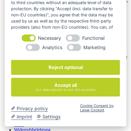
Unsere Angebote richten sich nur an Unternehmer,
§14 BGB,
to third countries without an adequate level of data
also an natürliche oder juristische Personen oder rechtsfähige
protection. By clicking "Accept (incl. data transfer to
Personengesellschaften, die bei Abschluss eines
non-EU countries)", you agree that the data may be
Rechtsgeschäfts in Ausübung ihrer gewerblichen oder
used by us as well as by the respective third-party
selbständigen beruflichen Tätigkeit handeln. Wir schließen
keine Verträge mit Verbrauchern,
§ 13 BGB.
providers (also from non-EU countries). You can, of
course, change your cookie settings at any time.
Hinweis zu Produktabbildungen
Necessary
Functional
Die Produktbilder der Artikel zeigen Beispiele, die in der
Analytics
Marketing
Ausstattung, Farbe oder Konfiguration von der
Artikelbeschreibung abweichen können. Maßgeblich sind die
Beschreibungen und Abbildungen im unverbindlichen
Reject optional
Angebot. Gerne konfigurieren wir das ausgewählte Produkt
genau nach Ihren Vorstellungen.
Cookie-Einstellungen ändern
Accept all
incl. data transfer to non-EU countries
Über Uns
Magazin
FAQ
Cookie Consent by
Privacy policy
Kontakt
Legal Cockpit
Versandarten
Imprint
Settings
Zahlungsarten
AGB
Widerrufsbelehrung