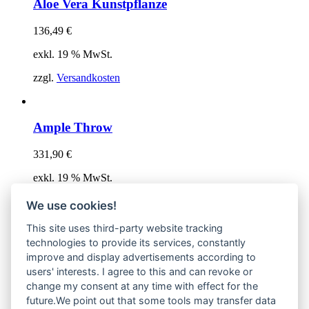
Aloe Vera Kunstpflanze
136,49
€
exkl. 19 % MwSt.
zzgl.
Versandkosten
Ample Throw
331,90
€
exkl. 19 % MwSt.
zzgl.
Versandkosten
We use cookies!
This site uses third-party website tracking
technologies to provide its services, constantly
Arrange Desktop-Serie
improve and display advertisements according to
users' interests. I agree to this and can revoke or
74,80
€
change my consent at any time with effect for the
future.We point out that some tools may transfer data
exkl. MwSt.