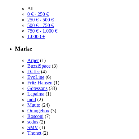
All
0
€
-
250
€
250
€
-
500
€
500
€
-
750
€
750
€
-
1.000
€
1.000
€
+
Marke
Arper
(1)
BuzziSpace
(3)
D-Tec
(4)
EvoLine
(6)
Fritz Hansen
(1)
Götessons
(33)
Lapalma
(1)
mdd
(2)
Muuto
(24)
Orangebox
(3)
Rosconi
(7)
sedus
(2)
SMV
(1)
Thonet
(2)