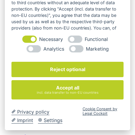
to third countries without an adequate level of data
zzgl.
Versandkosten
protection. By clicking "Accept (incl. data transfer to
non-EU countries)", you agree that the data may be
used by us as well as by the respective third-party
providers (also from non-EU countries). You can, of
ATLAS Wandgarderobe
course, change your cookie settings at any time.
Necessary
Functional
402,82
€
Analytics
Marketing
exkl. MwSt.
zzgl.
Versandkosten
Reject optional
Attach Coat Hook – Set mit 2 Stk.
Accept all
incl. data transfer to non-EU countries
32,80
€
exkl. 19 % MwSt.
Cookie Consent by
Privacy policy
Legal Cockpit
zzgl.
Versandkosten
Imprint
Settings