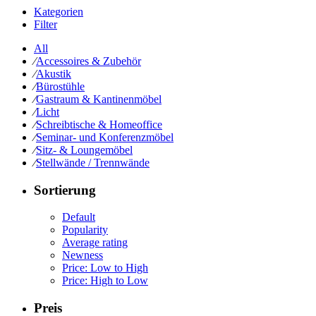
Kategorien
Filter
All
⁄
Accessoires & Zubehör
⁄
Akustik
⁄
Bürostühle
⁄
Gastraum & Kantinenmöbel
⁄
Licht
⁄
Schreibtische & Homeoffice
⁄
Seminar- und Konferenzmöbel
⁄
Sitz- & Loungemöbel
⁄
Stellwände / Trennwände
Sortierung
Default
Popularity
Average rating
Newness
Price: Low to High
Price: High to Low
Preis