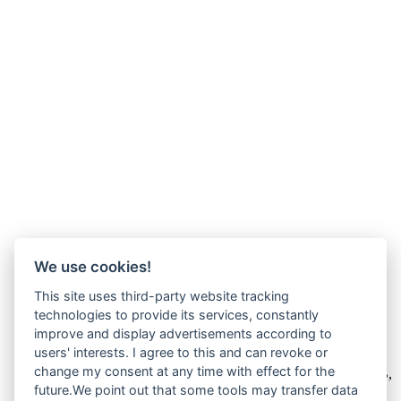
We use cookies!
This site uses third-party website tracking
technologies to provide its services, constantly
improve and display advertisements according to
Wir verkaufen online ausschließlich an Unternehmer
users' interests. I agree to this and can revoke or
change my consent at any time with effect for the
Unsere Angebote richten sich nur an Unternehmer,
§14 BGB,
also an natürliche oder juristische Personen oder rechtsfähige
future.We point out that some tools may transfer data