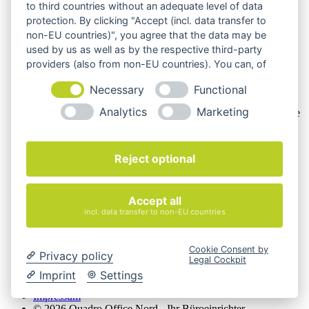
Personengesellschaften, die bei Abschluss eines
to third countries without an adequate level of data
Rechtsgeschäfts in Ausübung ihrer gewerblichen oder
protection. By clicking "Accept (incl. data transfer to
selbständigen beruflichen Tätigkeit handeln. Wir schließen
non-EU countries)", you agree that the data may be
keine Verträge mit Verbrauchern,
§ 13 BGB.
used by us as well as by the respective third-party
providers (also from non-EU countries). You can, of
Hinweis zu Produktabbildungen
course, change your cookie settings at any time.
Die Produktbilder der Artikel zeigen Beispiele, die in der
Necessary
Functional
Ausstattung, Farbe oder Konfiguration von der
Analytics
Marketing
Artikelbeschreibung abweichen können. Maßgeblich sind die
Beschreibungen und Abbildungen im unverbindlichen
Angebot. Gerne konfigurieren wir das ausgewählte Produkt
genau nach Ihren Vorstellungen.
Reject optional
Cookie-Einstellungen ändern
Über Uns
Accept all
Magazin
incl. data transfer to non-EU countries
FAQ
Kontakt
Versandarten
Cookie Consent by
Privacy policy
Zahlungsarten
Legal Cockpit
AGB
Imprint
Settings
Widerrufsbelehrung
Impressum
© 2026 Quadro Office Nord - Ihr Büroeinrichter