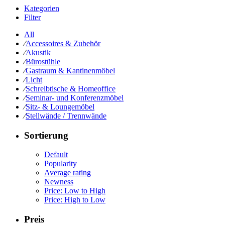
Kategorien
Filter
All
⁄
Accessoires & Zubehör
⁄
Akustik
⁄
Bürostühle
⁄
Gastraum & Kantinenmöbel
⁄
Licht
⁄
Schreibtische & Homeoffice
⁄
Seminar- und Konferenzmöbel
⁄
Sitz- & Loungemöbel
⁄
Stellwände / Trennwände
Sortierung
Default
Popularity
Average rating
Newness
Price: Low to High
Price: High to Low
Preis