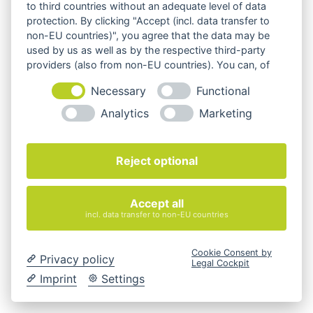
to third countries without an adequate level of data
847,00
€
–
1.130,00
€
protection. By clicking "Accept (incl. data transfer to
non-EU countries)", you agree that the data may be
exkl. MwSt.
used by us as well as by the respective third-party
providers (also from non-EU countries). You can, of
zzgl.
Versandkosten
course, change your cookie settings at any time.
Necessary
Functional
Analytics
Marketing
Viva Trennwand
630,00
€
Reject optional
exkl. 19 % MwSt.
zzgl.
Versandkosten
Accept all
incl. data transfer to non-EU countries
Dies ist der Onlineshop von
Quadro Office Nord – Ihr
Cookie Consent by
Privacy policy
Büroeinrichter aus Lübeck
.
Legal Cockpit
Imprint
Settings