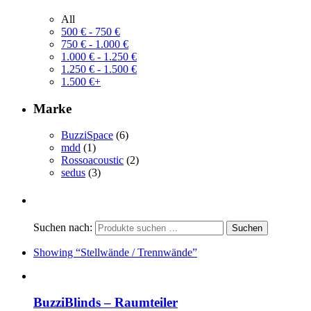
All
500
€
-
750
€
750
€
-
1.000
€
1.000
€
-
1.250
€
1.250
€
-
1.500
€
1.500
€
+
Marke
BuzziSpace
(6)
mdd
(1)
Rossoacoustic
(2)
sedus
(3)
Suchen nach:
Showing
“Stellwände / Trennwände”
BuzziBlinds – Raumteiler