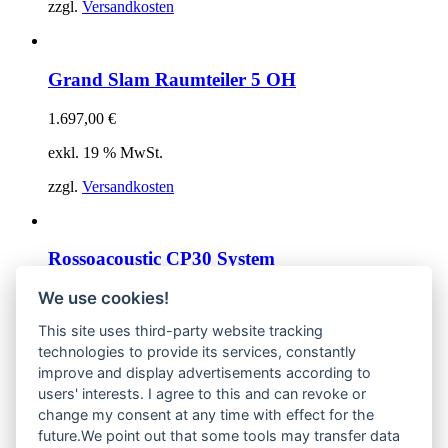
zzgl.
Versandkosten
Grand Slam Raumteiler 5 OH
1.697,00
€
exkl. 19 % MwSt.
zzgl.
Versandkosten
Rossoacoustic CP30 System
We use cookies!
1.455,00
€
–
1.672,00
€
This site uses third-party website tracking
exkl. MwSt.
technologies to provide its services, constantly
zzgl.
Versandkosten
improve and display advertisements according to
users' interests. I agree to this and can revoke or
change my consent at any time with effect for the
future.We point out that some tools may transfer data
Rossoacoustic TP30 Silence