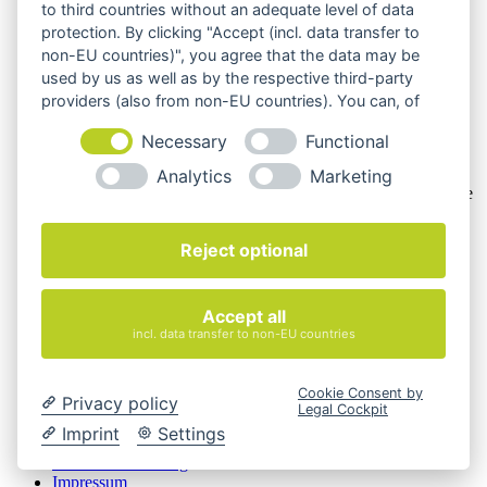
also an natürliche oder juristische Personen oder rechtsfähige
to third countries without an adequate level of data
Personengesellschaften, die bei Abschluss eines
protection. By clicking "Accept (incl. data transfer to
Rechtsgeschäfts in Ausübung ihrer gewerblichen oder
non-EU countries)", you agree that the data may be
selbständigen beruflichen Tätigkeit handeln. Wir schließen
used by us as well as by the respective third-party
keine Verträge mit Verbrauchern,
§ 13 BGB.
providers (also from non-EU countries). You can, of
Hinweis zu Produktabbildungen
course, change your cookie settings at any time.
Necessary
Functional
Die Produktbilder der Artikel zeigen Beispiele, die in der
Ausstattung, Farbe oder Konfiguration von der
Analytics
Marketing
Artikelbeschreibung abweichen können. Maßgeblich sind die
Beschreibungen und Abbildungen im unverbindlichen
Angebot. Gerne konfigurieren wir das ausgewählte Produkt
Reject optional
genau nach Ihren Vorstellungen.
Cookie-Einstellungen ändern
Accept all
Über Uns
incl. data transfer to non-EU countries
Magazin
FAQ
Kontakt
Cookie Consent by
Privacy policy
Versandarten
Legal Cockpit
Zahlungsarten
Imprint
Settings
AGB
Widerrufsbelehrung
Impressum