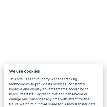
We use cookies!
This site uses third-party website tracking
technologies to provide its services, constantly
improve and display advertisements according to
users' interests. I agree to this and can revoke or
Wir verkaufen online ausschließlich an Unternehmer
change my consent at any time with effect for the
Unsere Angebote richten sich nur an Unternehmer,
§14 BGB,
future.We point out that some tools may transfer data