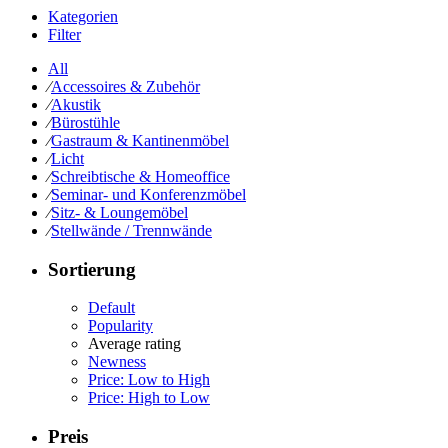
Kategorien
Filter
All
⁄
Accessoires & Zubehör
⁄
Akustik
⁄
Bürostühle
⁄
Gastraum & Kantinenmöbel
⁄
Licht
⁄
Schreibtische & Homeoffice
⁄
Seminar- und Konferenzmöbel
⁄
Sitz- & Loungemöbel
⁄
Stellwände / Trennwände
Sortierung
Default
Popularity
Average rating
Newness
Price: Low to High
Price: High to Low
Preis