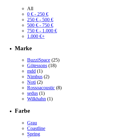
All
0
€
-
250
€
250
€
-
500
€
500
€
-
750
€
750
€
-
1.000
€
1.000
€
+
Marke
BuzziSpace
(25)
Götessons
(18)
mdd
(1)
Nimbus
(2)
Noti
(2)
Rossoacoustic
(8)
sedus
(1)
Wilkhahn
(1)
Farbe
Grau
Coastline
Spring