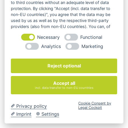
to third countries without an adequate level of data
Rossoacoustic TP30 Silence
protection. By clicking "Accept (incl. data transfer to
non-EU countries)", you agree that the data may be
847,00
€
–
1.130,00
€
used by us as well as by the respective third-party
providers (also from non-EU countries). You can, of
exkl. MwSt.
course, change your cookie settings at any time.
Necessary
Functional
zzgl.
Versandkosten
Analytics
Marketing
Rossoacoustic DISC’N DOTS Q
Reject optional
166,00
€
–
236,00
€
exkl. MwSt.
Accept all
incl. data transfer to non-EU countries
zzgl.
Versandkosten
Cookie Consent by
Privacy policy
Legal Cockpit
Rossoacoustic DISC’N DOTS R
Imprint
Settings
166,00
€
–
236,00
€