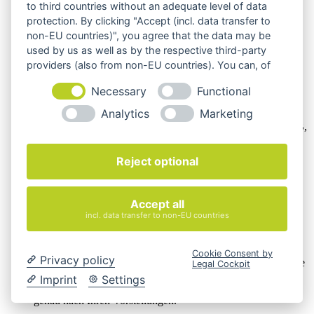
to third countries without an adequate level of data
protection. By clicking "Accept (incl. data transfer to
non-EU countries)", you agree that the data may be
used by us as well as by the respective third-party
providers (also from non-EU countries). You can, of
course, change your cookie settings at any time.
Necessary
Functional
Wir verkaufen online ausschließlich an Unternehmer
Analytics
Marketing
Unsere Angebote richten sich nur an Unternehmer,
§14 BGB,
also an natürliche oder juristische Personen oder rechtsfähige
Personengesellschaften, die bei Abschluss eines
Reject optional
Rechtsgeschäfts in Ausübung ihrer gewerblichen oder
selbständigen beruflichen Tätigkeit handeln. Wir schließen
keine Verträge mit Verbrauchern,
§ 13 BGB.
Accept all
Hinweis zu Produktabbildungen
incl. data transfer to non-EU countries
Die Produktbilder der Artikel zeigen Beispiele, die in der
Ausstattung, Farbe oder Konfiguration von der
Cookie Consent by
Privacy policy
Artikelbeschreibung abweichen können. Maßgeblich sind die
Legal Cockpit
Beschreibungen und Abbildungen im unverbindlichen
Imprint
Settings
Angebot. Gerne konfigurieren wir das ausgewählte Produkt
genau nach Ihren Vorstellungen.