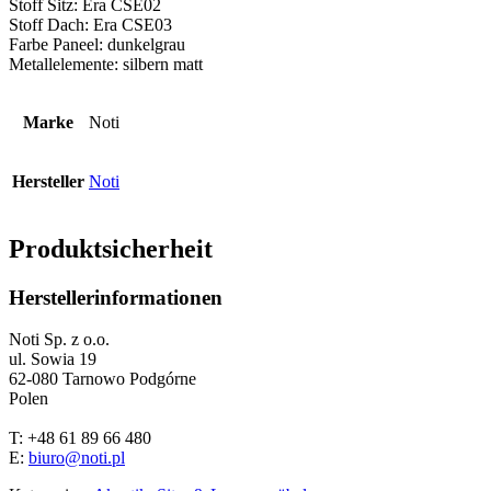
Stoff Sitz: Era CSE02
Stoff Dach: Era CSE03
Farbe Paneel: dunkelgrau
Metallelemente: silbern matt
Marke
Noti
Hersteller
Noti
Produktsicherheit
Herstellerinformationen
Noti Sp. z o.o.
ul. Sowia 19
62-080 Tarnowo Podgórne
Polen
T: +48 61 89 66 480
E:
biuro@noti.pl