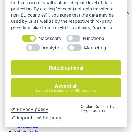
Wir verkaufen online ausschließlich an Unternehmer
to third countries without an adequate level of data
protection. By clicking "Accept (incl. data transfer to
Unsere Angebote richten sich nur an Unternehmer,
§14 BGB,
non-EU countries)", you agree that the data may be
also an natürliche oder juristische Personen oder rechtsfähige
used by us as well as by the respective third-party
Personengesellschaften, die bei Abschluss eines
providers (also from non-EU countries). You can, of
Rechtsgeschäfts in Ausübung ihrer gewerblichen oder
selbständigen beruflichen Tätigkeit handeln. Wir schließen
course, change your cookie settings at any time.
Necessary
Functional
keine Verträge mit Verbrauchern,
§ 13 BGB.
Analytics
Marketing
Hinweis zu Produktabbildungen
Die Produktbilder der Artikel zeigen Beispiele, die in der
Ausstattung, Farbe oder Konfiguration von der
Reject optional
Artikelbeschreibung abweichen können. Maßgeblich sind die
Beschreibungen und Abbildungen im unverbindlichen
Angebot. Gerne konfigurieren wir das ausgewählte Produkt
genau nach Ihren Vorstellungen.
Accept all
incl. data transfer to non-EU countries
Cookie-Einstellungen ändern
Über Uns
Cookie Consent by
Privacy policy
Magazin
Legal Cockpit
FAQ
Imprint
Settings
Kontakt
Versandarten
Zahlungsarten