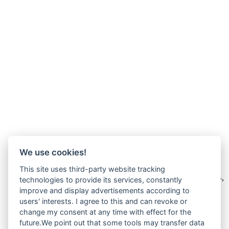
We use cookies!
Wir verkaufen online ausschließlich an Unternehmer
This site uses third-party website tracking
Unsere Angebote richten sich nur an Unternehmer,
§14 BGB,
technologies to provide its services, constantly
also an natürliche oder juristische Personen oder rechtsfähige
improve and display advertisements according to
Personengesellschaften, die bei Abschluss eines
users' interests. I agree to this and can revoke or
Rechtsgeschäfts in Ausübung ihrer gewerblichen oder
change my consent at any time with effect for the
selbständigen beruflichen Tätigkeit handeln. Wir schließen
future.We point out that some tools may transfer data
keine Verträge mit Verbrauchern,
§ 13 BGB.