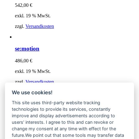
542,00
€
exkl. 19 % MwSt.
zzgl.
Versandkosten
se:motion
486,00
€
exkl. 19 % MwSt.
zzgl.
Versandkosten
We use cookies!
This site uses third-party website tracking
Dies ist der Onlineshop von
Quadro Office Nord – Ihr
technologies to provide its services, constantly
Büroeinrichter aus Lübeck
.
improve and display advertisements according to
users' interests. I agree to this and can revoke or
change my consent at any time with effect for the
future.We point out that some tools may transfer data