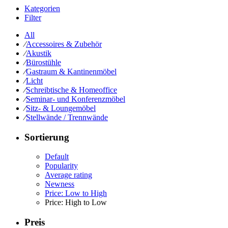
Kategorien
Filter
All
⁄
Accessoires & Zubehör
⁄
Akustik
⁄
Bürostühle
⁄
Gastraum & Kantinenmöbel
⁄
Licht
⁄
Schreibtische & Homeoffice
⁄
Seminar- und Konferenzmöbel
⁄
Sitz- & Loungemöbel
⁄
Stellwände / Trennwände
Sortierung
Default
Popularity
Average rating
Newness
Price: Low to High
Price: High to Low
Preis