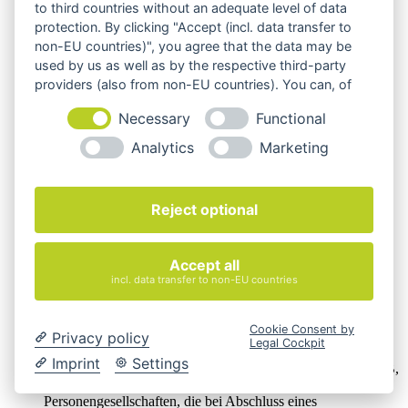
to third countries without an adequate level of data
protection. By clicking "Accept (incl. data transfer to
non-EU countries)", you agree that the data may be
used by us as well as by the respective third-party
providers (also from non-EU countries). You can, of
course, change your cookie settings at any time.
Necessary
Functional
Analytics
Marketing
Reject optional
Accept all
incl. data transfer to non-EU countries
Cookie Consent by
Privacy policy
Wir verkaufen online ausschließlich an Unternehmer
Legal Cockpit
Imprint
Settings
Unsere Angebote richten sich nur an Unternehmer,
§14 BGB,
also an natürliche oder juristische Personen oder rechtsfähige
Personengesellschaften, die bei Abschluss eines