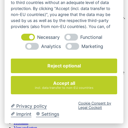
to third countries without an adequate level of data
Wir verkaufen online ausschließlich an Unternehmer
protection. By clicking "Accept (incl. data transfer to
non-EU countries)", you agree that the data may be
Unsere Angebote richten sich nur an Unternehmer,
§14 BGB,
used by us as well as by the respective third-party
also an natürliche oder juristische Personen oder rechtsfähige
providers (also from non-EU countries). You can, of
Personengesellschaften, die bei Abschluss eines
Rechtsgeschäfts in Ausübung ihrer gewerblichen oder
course, change your cookie settings at any time.
Necessary
Functional
selbständigen beruflichen Tätigkeit handeln. Wir schließen
keine Verträge mit Verbrauchern,
§ 13 BGB.
Analytics
Marketing
Hinweis zu Produktabbildungen
Die Produktbilder der Artikel zeigen Beispiele, die in der
Reject optional
Ausstattung, Farbe oder Konfiguration von der
Artikelbeschreibung abweichen können. Maßgeblich sind die
Beschreibungen und Abbildungen im unverbindlichen
Accept all
Angebot. Gerne konfigurieren wir das ausgewählte Produkt
genau nach Ihren Vorstellungen.
incl. data transfer to non-EU countries
Cookie-Einstellungen ändern
Cookie Consent by
Privacy policy
Über Uns
Legal Cockpit
Magazin
Imprint
Settings
FAQ
Kontakt
Versandarten