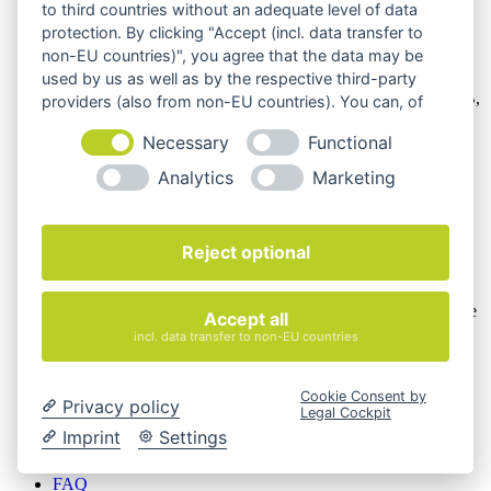
to third countries without an adequate level of data
protection. By clicking "Accept (incl. data transfer to
non-EU countries)", you agree that the data may be
Wir verkaufen online ausschließlich an Unternehmer
used by us as well as by the respective third-party
Unsere Angebote richten sich nur an Unternehmer,
§14 BGB,
providers (also from non-EU countries). You can, of
also an natürliche oder juristische Personen oder rechtsfähige
course, change your cookie settings at any time.
Personengesellschaften, die bei Abschluss eines
Necessary
Functional
Rechtsgeschäfts in Ausübung ihrer gewerblichen oder
Analytics
Marketing
selbständigen beruflichen Tätigkeit handeln. Wir schließen
keine Verträge mit Verbrauchern,
§ 13 BGB.
Hinweis zu Produktabbildungen
Reject optional
Die Produktbilder der Artikel zeigen Beispiele, die in der
Ausstattung, Farbe oder Konfiguration von der
Artikelbeschreibung abweichen können. Maßgeblich sind die
Accept all
Beschreibungen und Abbildungen im unverbindlichen
incl. data transfer to non-EU countries
Angebot. Gerne konfigurieren wir das ausgewählte Produkt
genau nach Ihren Vorstellungen.
Cookie Consent by
Privacy policy
Cookie-Einstellungen ändern
Legal Cockpit
Imprint
Settings
Über Uns
Magazin
FAQ