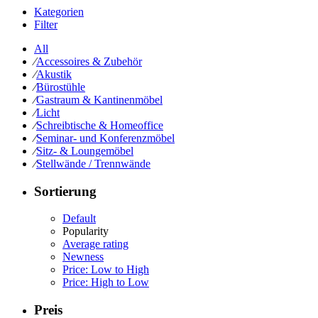
Kategorien
Filter
All
⁄
Accessoires & Zubehör
⁄
Akustik
⁄
Bürostühle
⁄
Gastraum & Kantinenmöbel
⁄
Licht
⁄
Schreibtische & Homeoffice
⁄
Seminar- und Konferenzmöbel
⁄
Sitz- & Loungemöbel
⁄
Stellwände / Trennwände
Sortierung
Default
Popularity
Average rating
Newness
Price: Low to High
Price: High to Low
Preis