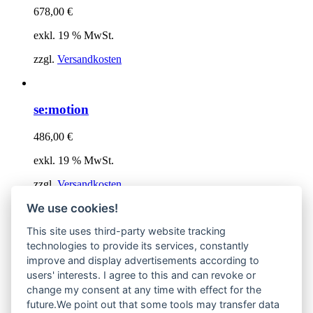
678,00
€
exkl. 19 % MwSt.
zzgl.
Versandkosten
se:motion
486,00
€
exkl. 19 % MwSt.
zzgl.
Versandkosten
We use cookies!
This site uses third-party website tracking
Dies ist der Onlineshop von
Quadro Office Nord – Ihr
technologies to provide its services, constantly
Büroeinrichter aus Lübeck
.
improve and display advertisements according to
users' interests. I agree to this and can revoke or
change my consent at any time with effect for the
future.We point out that some tools may transfer data