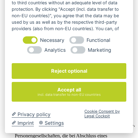
to third countries without an adequate level of data
protection. By clicking "Accept (incl. data transfer to
non-EU countries)", you agree that the data may be
used by us as well as by the respective third-party
providers (also from non-EU countries). You can, of
course, change your cookie settings at any time.
Necessary
Functional
Analytics
Marketing
Reject optional
Accept all
incl. data transfer to non-EU countries
Cookie Consent by
Privacy policy
Wir verkaufen online ausschließlich an Unternehmer
Legal Cockpit
Imprint
Settings
Unsere Angebote richten sich nur an Unternehmer,
§14 BGB,
also an natürliche oder juristische Personen oder rechtsfähige
Personengesellschaften, die bei Abschluss eines