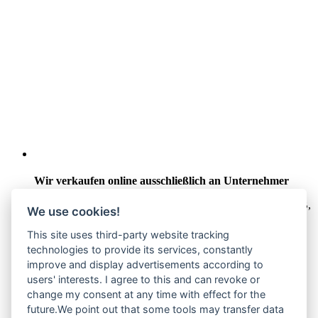
Wir verkaufen online ausschließlich an Unternehmer
Unsere Angebote richten sich nur an Unternehmer,
§14 BGB,
We use cookies!
also an natürliche oder juristische Personen oder rechtsfähige
Personengesellschaften, die bei Abschluss eines
This site uses third-party website tracking
Rechtsgeschäfts in Ausübung ihrer gewerblichen oder
technologies to provide its services, constantly
selbständigen beruflichen Tätigkeit handeln. Wir schließen
improve and display advertisements according to
keine Verträge mit Verbrauchern,
§ 13 BGB.
users' interests. I agree to this and can revoke or
Hinweis zu Produktabbildungen
change my consent at any time with effect for the
future.We point out that some tools may transfer data
Die Produktbilder der Artikel zeigen Beispiele, die in der