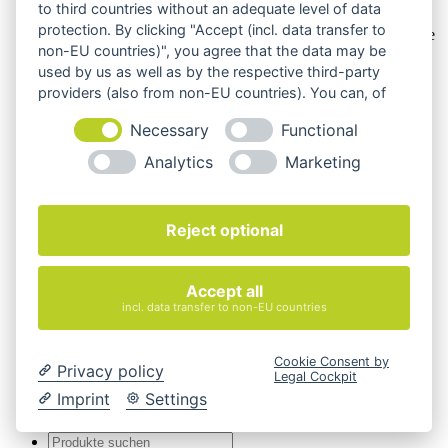
to third countries without an adequate level of data
Ausstattung, Farbe oder Konfiguration von der
protection. By clicking "Accept (incl. data transfer to
Artikelbeschreibung abweichen können. Maßgeblich sind die
non-EU countries)", you agree that the data may be
Beschreibungen und Abbildungen im unverbindlichen
Angebot. Gerne konfigurieren wir das ausgewählte Produkt
used by us as well as by the respective third-party
genau nach Ihren Vorstellungen.
providers (also from non-EU countries). You can, of
course, change your cookie settings at any time.
Cookie-Einstellungen ändern
Necessary
Functional
Über Uns
Analytics
Marketing
Magazin
FAQ
Kontakt
Reject optional
Versandarten
Zahlungsarten
AGB
Widerrufsbelehrung
Accept all
Impressum
incl. data transfer to non-EU countries
© 2026 Quadro Office Nord - Ihr Büroeinrichter
Cookie Consent by
Privacy policy
Legal Cockpit
Imprint
Settings