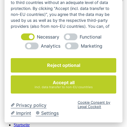
to third countries without an adequate level of data
Beschreibungen und Abbildungen im unverbindlichen
protection. By clicking "Accept (incl. data transfer to
Angebot. Gerne konfigurieren wir das ausgewählte Produkt
non-EU countries)", you agree that the data may be
genau nach Ihren Vorstellungen.
used by us as well as by the respective third-party
Cookie-Einstellungen ändern
providers (also from non-EU countries). You can, of
course, change your cookie settings at any time.
Über Uns
Necessary
Functional
Magazin
FAQ
Analytics
Marketing
Kontakt
Versandarten
Zahlungsarten
AGB
Reject optional
Widerrufsbelehrung
Impressum
© 2026 Quadro Office Nord - Ihr Büroeinrichter
Accept all
incl. data transfer to non-EU countries
Cookie Consent by
Privacy policy
Legal Cockpit
Imprint
Settings
Startseite