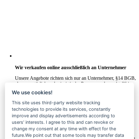
Wir verkaufen online ausschließlich an Unternehmer
Unsere Angebote richten sich nur an Unternehmer,
§14 BGB,
also an natürliche oder juristische Personen oder rechtsfähige
Personengesellschaften, die bei Abschluss eines
We use cookies!
Rechtsgeschäfts in Ausübung ihrer gewerblichen oder
selbständigen beruflichen Tätigkeit handeln. Wir schließen
This site uses third-party website tracking
keine Verträge mit Verbrauchern,
§ 13 BGB.
technologies to provide its services, constantly
improve and display advertisements according to
Hinweis zu Produktabbildungen
users' interests. I agree to this and can revoke or
Die Produktbilder der Artikel zeigen Beispiele, die in der
change my consent at any time with effect for the
Ausstattung, Farbe oder Konfiguration von der
future.We point out that some tools may transfer data
Artikelbeschreibung abweichen können. Maßgeblich sind die