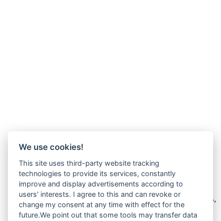
We use cookies!
This site uses third-party website tracking
technologies to provide its services, constantly
Wir verkaufen online ausschließlich an Unternehmer
improve and display advertisements according to
users' interests. I agree to this and can revoke or
Unsere Angebote richten sich nur an Unternehmer,
§14 BGB,
change my consent at any time with effect for the
also an natürliche oder juristische Personen oder rechtsfähige
future.We point out that some tools may transfer data
Personengesellschaften, die bei Abschluss eines