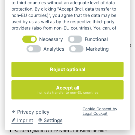
to third countries without an adequate level of data
Rechtsgeschäfts in Ausübung ihrer gewerblichen oder
selbständigen beruflichen Tätigkeit handeln. Wir schließen
protection. By clicking "Accept (incl. data transfer to
keine Verträge mit Verbrauchern,
§ 13 BGB.
non-EU countries)", you agree that the data may be
used by us as well as by the respective third-party
Hinweis zu Produktabbildungen
providers (also from non-EU countries). You can, of
Die Produktbilder der Artikel zeigen Beispiele, die in der
course, change your cookie settings at any time.
Necessary
Functional
Ausstattung, Farbe oder Konfiguration von der
Artikelbeschreibung abweichen können. Maßgeblich sind die
Analytics
Marketing
Beschreibungen und Abbildungen im unverbindlichen
Angebot. Gerne konfigurieren wir das ausgewählte Produkt
genau nach Ihren Vorstellungen.
Reject optional
Cookie-Einstellungen ändern
Über Uns
Accept all
Magazin
FAQ
incl. data transfer to non-EU countries
Kontakt
Versandarten
Zahlungsarten
Cookie Consent by
Privacy policy
Legal Cockpit
AGB
Imprint
Settings
Widerrufsbelehrung
Impressum
© 2026 Quadro Office Nord - Ihr Büroeinrichter