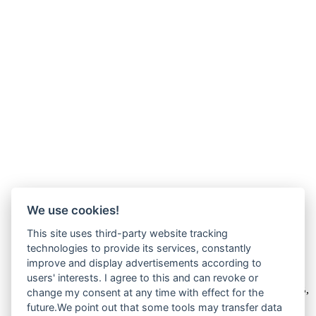
We use cookies!
This site uses third-party website tracking
technologies to provide its services, constantly
improve and display advertisements according to
Wir verkaufen online ausschließlich an Unternehmer
users' interests. I agree to this and can revoke or
Unsere Angebote richten sich nur an Unternehmer,
§14 BGB,
change my consent at any time with effect for the
also an natürliche oder juristische Personen oder rechtsfähige
future.We point out that some tools may transfer data
Personengesellschaften, die bei Abschluss eines