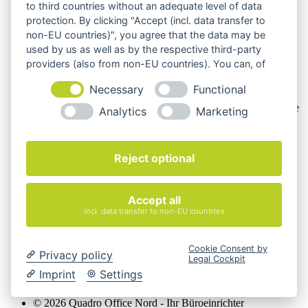
to third countries without an adequate level of data
Rechtsgeschäfts in Ausübung ihrer gewerblichen oder
protection. By clicking "Accept (incl. data transfer to
selbständigen beruflichen Tätigkeit handeln. Wir schließen
non-EU countries)", you agree that the data may be
keine Verträge mit Verbrauchern,
§ 13 BGB.
used by us as well as by the respective third-party
Hinweis zu Produktabbildungen
providers (also from non-EU countries). You can, of
course, change your cookie settings at any time.
Die Produktbilder der Artikel zeigen Beispiele, die in der
Necessary
Functional
Ausstattung, Farbe oder Konfiguration von der
Artikelbeschreibung abweichen können. Maßgeblich sind die
Analytics
Marketing
Beschreibungen und Abbildungen im unverbindlichen
Angebot. Gerne konfigurieren wir das ausgewählte Produkt
genau nach Ihren Vorstellungen.
Reject optional
Cookie-Einstellungen ändern
Über Uns
Accept all
Magazin
incl. data transfer to non-EU countries
FAQ
Kontakt
Versandarten
Cookie Consent by
Zahlungsarten
Privacy policy
Legal Cockpit
AGB
Imprint
Settings
Widerrufsbelehrung
Impressum
© 2026 Quadro Office Nord - Ihr Büroeinrichter