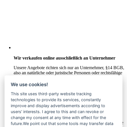
Wir verkaufen online ausschließlich an Unternehmer
Unsere Angebote richten sich nur an Unternehmer,
§14 BGB,
also an natürliche oder juristische Personen oder rechtsfähige
Personengesellschaften, die bei Abschluss eines
Rechtsgeschäfts in Ausübung ihrer gewerblichen oder
We use cookies!
selbständigen beruflichen Tätigkeit handeln. Wir schließen
keine Verträge mit Verbrauchern,
§ 13 BGB.
This site uses third-party website tracking
technologies to provide its services, constantly
Hinweis zu Produktabbildungen
improve and display advertisements according to
users' interests. I agree to this and can revoke or
Die Produktbilder der Artikel zeigen Beispiele, die in der
change my consent at any time with effect for the
Ausstattung, Farbe oder Konfiguration von der
Artikelbeschreibung abweichen können. Maßgeblich sind die
future.We point out that some tools may transfer data