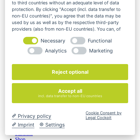
Beschreibungen und Abbildungen im unverbindlichen
to third countries without an adequate level of data
Angebot. Gerne konfigurieren wir das ausgewählte Produkt
protection. By clicking "Accept (incl. data transfer to
genau nach Ihren Vorstellungen.
non-EU countries)", you agree that the data may be
used by us as well as by the respective third-party
Cookie-Einstellungen ändern
providers (also from non-EU countries). You can, of
Über Uns
course, change your cookie settings at any time.
Magazin
Necessary
Functional
FAQ
Analytics
Marketing
Kontakt
Versandarten
Zahlungsarten
AGB
Reject optional
Widerrufsbelehrung
Impressum
© 2026 Quadro Office Nord - Ihr Büroeinrichter
Accept all
incl. data transfer to non-EU countries
Cookie Consent by
Privacy policy
Legal Cockpit
Imprint
Settings
Startseite
Shop