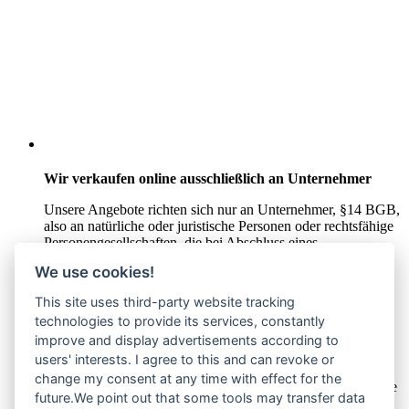
Wir verkaufen online ausschließlich an Unternehmer
Unsere Angebote richten sich nur an Unternehmer,
§14 BGB,
also an natürliche oder juristische Personen oder rechtsfähige
Personengesellschaften, die bei Abschluss eines
Rechtsgeschäfts in Ausübung ihrer gewerblichen oder
We use cookies!
selbständigen beruflichen Tätigkeit handeln. Wir schließen
keine Verträge mit Verbrauchern,
§ 13 BGB.
This site uses third-party website tracking
technologies to provide its services, constantly
Hinweis zu Produktabbildungen
improve and display advertisements according to
Die Produktbilder der Artikel zeigen Beispiele, die in der
users' interests. I agree to this and can revoke or
Ausstattung, Farbe oder Konfiguration von der
change my consent at any time with effect for the
Artikelbeschreibung abweichen können. Maßgeblich sind die
future.We point out that some tools may transfer data
Beschreibungen und Abbildungen im unverbindlichen