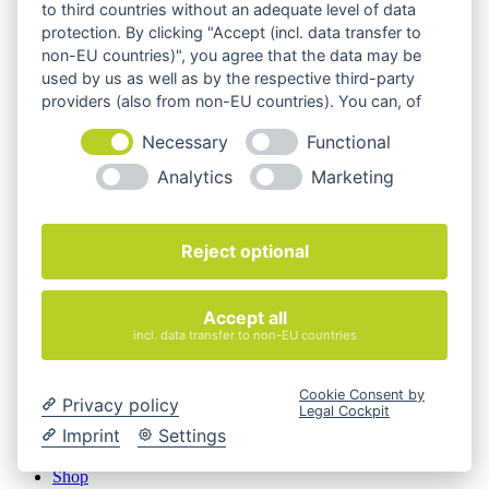
to third countries without an adequate level of data
Angebot. Gerne konfigurieren wir das ausgewählte Produkt
genau nach Ihren Vorstellungen.
protection. By clicking "Accept (incl. data transfer to
non-EU countries)", you agree that the data may be
Cookie-Einstellungen ändern
used by us as well as by the respective third-party
providers (also from non-EU countries). You can, of
Über Uns
course, change your cookie settings at any time.
Magazin
Necessary
Functional
FAQ
Kontakt
Analytics
Marketing
Versandarten
Zahlungsarten
AGB
Widerrufsbelehrung
Reject optional
Impressum
© 2026 Quadro Office Nord - Ihr Büroeinrichter
Accept all
incl. data transfer to non-EU countries
Cookie Consent by
Privacy policy
Legal Cockpit
Imprint
Settings
Startseite
Shop