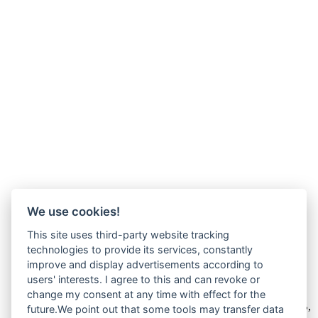
We use cookies!
This site uses third-party website tracking
technologies to provide its services, constantly
improve and display advertisements according to
users' interests. I agree to this and can revoke or
Wir verkaufen online ausschließlich an Unternehmer
change my consent at any time with effect for the
Unsere Angebote richten sich nur an Unternehmer,
§14 BGB,
future.We point out that some tools may transfer data