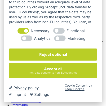
also an natürliche oder juristische Personen oder rechtsfähige
to third countries without an adequate level of data
Personengesellschaften, die bei Abschluss eines
protection. By clicking "Accept (incl. data transfer to
Rechtsgeschäfts in Ausübung ihrer gewerblichen oder
non-EU countries)", you agree that the data may be
selbständigen beruflichen Tätigkeit handeln. Wir schließen
used by us as well as by the respective third-party
keine Verträge mit Verbrauchern,
§ 13 BGB.
providers (also from non-EU countries). You can, of
Hinweis zu Produktabbildungen
course, change your cookie settings at any time.
Necessary
Functional
Die Produktbilder der Artikel zeigen Beispiele, die in der
Ausstattung, Farbe oder Konfiguration von der
Analytics
Marketing
Artikelbeschreibung abweichen können. Maßgeblich sind die
Beschreibungen und Abbildungen im unverbindlichen
Angebot. Gerne konfigurieren wir das ausgewählte Produkt
Reject optional
genau nach Ihren Vorstellungen.
Cookie-Einstellungen ändern
Accept all
Über Uns
incl. data transfer to non-EU countries
Magazin
FAQ
Kontakt
Cookie Consent by
Privacy policy
Versandarten
Legal Cockpit
Zahlungsarten
Imprint
Settings
AGB
Widerrufsbelehrung
Impressum