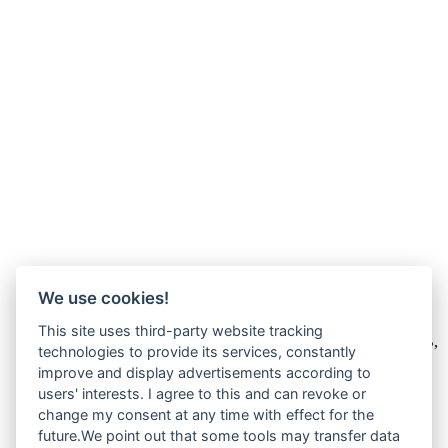
We use cookies!
Wir verkaufen online ausschließlich an Unternehmer
This site uses third-party website tracking
Unsere Angebote richten sich nur an Unternehmer,
§14 BGB,
technologies to provide its services, constantly
also an natürliche oder juristische Personen oder rechtsfähige
improve and display advertisements according to
Personengesellschaften, die bei Abschluss eines
users' interests. I agree to this and can revoke or
Rechtsgeschäfts in Ausübung ihrer gewerblichen oder
selbständigen beruflichen Tätigkeit handeln. Wir schließen
change my consent at any time with effect for the
keine Verträge mit Verbrauchern,
§ 13 BGB.
future.We point out that some tools may transfer data