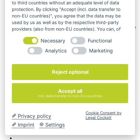
to third countries without an adequate level of data
Hinweis zu Produktabbildungen
protection. By clicking "Accept (incl. data transfer to
non-EU countries)", you agree that the data may be
Die Produktbilder der Artikel zeigen Beispiele, die in der
Ausstattung, Farbe oder Konfiguration von der
used by us as well as by the respective third-party
Artikelbeschreibung abweichen können. Maßgeblich sind die
providers (also from non-EU countries). You can, of
Beschreibungen und Abbildungen im unverbindlichen
course, change your cookie settings at any time.
Angebot. Gerne konfigurieren wir das ausgewählte Produkt
Necessary
Functional
genau nach Ihren Vorstellungen.
Analytics
Marketing
Cookie-Einstellungen ändern
Über Uns
Magazin
Reject optional
FAQ
Kontakt
Versandarten
Accept all
Zahlungsarten
incl. data transfer to non-EU countries
AGB
Widerrufsbelehrung
Impressum
Cookie Consent by
Privacy policy
© 2026 Quadro Office Nord - Ihr Büroeinrichter
Legal Cockpit
Imprint
Settings