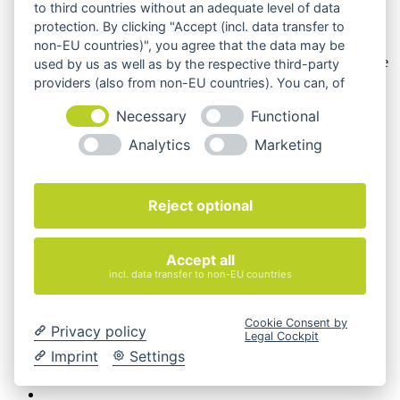
to third countries without an adequate level of data
protection. By clicking "Accept (incl. data transfer to
Die Produktbilder der Artikel zeigen Beispiele, die in der
non-EU countries)", you agree that the data may be
Ausstattung, Farbe oder Konfiguration von der
Artikelbeschreibung abweichen können. Maßgeblich sind die
used by us as well as by the respective third-party
Beschreibungen und Abbildungen im unverbindlichen
providers (also from non-EU countries). You can, of
Angebot. Gerne konfigurieren wir das ausgewählte Produkt
course, change your cookie settings at any time.
genau nach Ihren Vorstellungen.
Necessary
Functional
Cookie-Einstellungen ändern
Analytics
Marketing
Über Uns
Magazin
FAQ
Reject optional
Kontakt
Versandarten
Zahlungsarten
Accept all
AGB
incl. data transfer to non-EU countries
Widerrufsbelehrung
Impressum
© 2026 Quadro Office Nord - Ihr Büroeinrichter
Cookie Consent by
Privacy policy
Legal Cockpit
Imprint
Settings