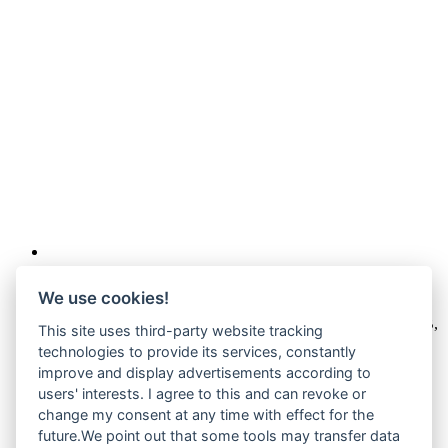
Wir verkaufen online ausschließlich an Unternehmer
We use cookies!
Unsere Angebote richten sich nur an Unternehmer,
§14 BGB,
This site uses third-party website tracking
also an natürliche oder juristische Personen oder rechtsfähige
technologies to provide its services, constantly
Personengesellschaften, die bei Abschluss eines
improve and display advertisements according to
Rechtsgeschäfts in Ausübung ihrer gewerblichen oder
users' interests. I agree to this and can revoke or
selbständigen beruflichen Tätigkeit handeln. Wir schließen
keine Verträge mit Verbrauchern,
§ 13 BGB.
change my consent at any time with effect for the
future.We point out that some tools may transfer data
Hinweis zu Produktabbildungen