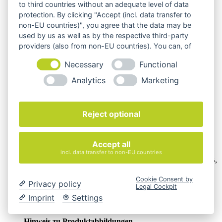
to third countries without an adequate level of data
protection. By clicking "Accept (incl. data transfer to
non-EU countries)", you agree that the data may be
used by us as well as by the respective third-party
providers (also from non-EU countries). You can, of
course, change your cookie settings at any time.
Necessary
Functional
Analytics
Marketing
Reject optional
Wir verkaufen online ausschließlich an Unternehmer
Accept all
incl. data transfer to non-EU countries
Unsere Angebote richten sich nur an Unternehmer,
§14 BGB,
also an natürliche oder juristische Personen oder rechtsfähige
Personengesellschaften, die bei Abschluss eines
Cookie Consent by
Privacy policy
Rechtsgeschäfts in Ausübung ihrer gewerblichen oder
Legal Cockpit
selbständigen beruflichen Tätigkeit handeln. Wir schließen
Imprint
Settings
keine Verträge mit Verbrauchern,
§ 13 BGB.
Hinweis zu Produktabbildungen