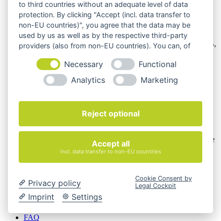
to third countries without an adequate level of data
protection. By clicking "Accept (incl. data transfer to
non-EU countries)", you agree that the data may be
Wir verkaufen online ausschließlich an Unternehmer
used by us as well as by the respective third-party
Unsere Angebote richten sich nur an Unternehmer,
§14 BGB,
providers (also from non-EU countries). You can, of
also an natürliche oder juristische Personen oder rechtsfähige
course, change your cookie settings at any time.
Personengesellschaften, die bei Abschluss eines
Necessary
Functional
Rechtsgeschäfts in Ausübung ihrer gewerblichen oder
selbständigen beruflichen Tätigkeit handeln. Wir schließen
Analytics
Marketing
keine Verträge mit Verbrauchern,
§ 13 BGB.
Hinweis zu Produktabbildungen
Reject optional
Die Produktbilder der Artikel zeigen Beispiele, die in der
Ausstattung, Farbe oder Konfiguration von der
Artikelbeschreibung abweichen können. Maßgeblich sind die
Accept all
Beschreibungen und Abbildungen im unverbindlichen
incl. data transfer to non-EU countries
Angebot. Gerne konfigurieren wir das ausgewählte Produkt
genau nach Ihren Vorstellungen.
Cookie Consent by
Privacy policy
Cookie-Einstellungen ändern
Legal Cockpit
Imprint
Settings
Über Uns
Magazin
FAQ