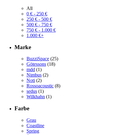
All
0
€
-
250
€
250
€
-
500
€
500
€
-
750
€
750
€
-
1.000
€
1.000
€
+
Marke
BuzziSpace
(25)
Götessons
(18)
mdd
(1)
Nimbus
(2)
Noti
(2)
Rossoacoustic
(8)
sedus
(1)
Wilkhahn
(1)
Farbe
Grau
Coastline
Spring