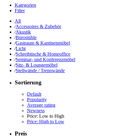
Kategorien
Filter
All
⁄
Accessoires & Zubehör
⁄
Akustik
⁄
Bürostühle
⁄
Gastraum & Kantinenmöbel
⁄
Licht
⁄
Schreibtische & Homeoffice
⁄
Seminar- und Konferenzmöbel
⁄
Sitz- & Loungemöbel
⁄
Stellwände / Trennwände
Sortierung
Default
Popularity
Average rating
Newness
Price: Low to High
Price: High to Low
Preis