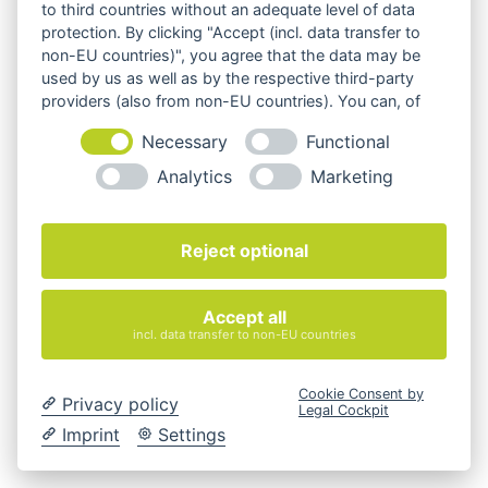
to third countries without an adequate level of data
Silent Express Tischpaneel
protection. By clicking "Accept (incl. data transfer to
non-EU countries)", you agree that the data may be
250,60
€
used by us as well as by the respective third-party
providers (also from non-EU countries). You can, of
exkl. 19 % MwSt.
course, change your cookie settings at any time.
Necessary
Functional
zzgl.
Versandkosten
Analytics
Marketing
Cobogo
Reject optional
259,26
€
exkl. 19 % MwSt.
Accept all
incl. data transfer to non-EU countries
zzgl.
Versandkosten
Cookie Consent by
Privacy policy
Legal Cockpit
ScreenIT A30 Tischpaneel
Imprint
Settings
308,19
€