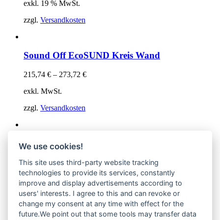
exkl. 19 % MwSt.
zzgl.
Versandkosten
Sound Off EcoSUND Kreis Wand
215,74
€
–
273,72
€
exkl. MwSt.
zzgl.
Versandkosten
Cubism EcoSUND
We use cookies!
This site uses third-party website tracking
244,89
€
technologies to provide its services, constantly
exkl. MwSt.
improve and display advertisements according to
users' interests. I agree to this and can revoke or
zzgl.
Versandkosten
change my consent at any time with effect for the
future.We point out that some tools may transfer data