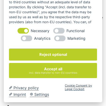
Hinweis zu Produktabbildungen
to third countries without an adequate level of data
protection. By clicking "Accept (incl. data transfer to
Die Produktbilder der Artikel zeigen Beispiele, die in der
non-EU countries)", you agree that the data may be
Ausstattung, Farbe oder Konfiguration von der
used by us as well as by the respective third-party
Artikelbeschreibung abweichen können. Maßgeblich sind die
Beschreibungen und Abbildungen im unverbindlichen
providers (also from non-EU countries). You can, of
Angebot. Gerne konfigurieren wir das ausgewählte Produkt
course, change your cookie settings at any time.
genau nach Ihren Vorstellungen.
Necessary
Functional
Analytics
Marketing
Cookie-Einstellungen ändern
Über Uns
Magazin
Reject optional
FAQ
Kontakt
Versandarten
Zahlungsarten
Accept all
AGB
incl. data transfer to non-EU countries
Widerrufsbelehrung
Impressum
© 2026 Quadro Office Nord - Ihr Büroeinrichter
Cookie Consent by
Privacy policy
Legal Cockpit
Imprint
Settings