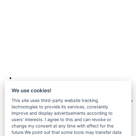
Wir verkaufen online ausschließlich an Unternehmer
We use cookies!
Unsere Angebote richten sich nur an Unternehmer,
§14 BGB,
This site uses third-party website tracking
also an natürliche oder juristische Personen oder rechtsfähige
technologies to provide its services, constantly
Personengesellschaften, die bei Abschluss eines
improve and display advertisements according to
Rechtsgeschäfts in Ausübung ihrer gewerblichen oder
users' interests. I agree to this and can revoke or
selbständigen beruflichen Tätigkeit handeln. Wir schließen
change my consent at any time with effect for the
keine Verträge mit Verbrauchern,
§ 13 BGB.
future.We point out that some tools may transfer data