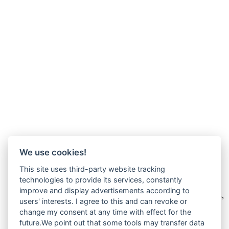
We use cookies!
This site uses third-party website tracking
Wir verkaufen online ausschließlich an Unternehmer
technologies to provide its services, constantly
improve and display advertisements according to
Unsere Angebote richten sich nur an Unternehmer,
§14 BGB,
users' interests. I agree to this and can revoke or
also an natürliche oder juristische Personen oder rechtsfähige
change my consent at any time with effect for the
Personengesellschaften, die bei Abschluss eines
future.We point out that some tools may transfer data
Rechtsgeschäfts in Ausübung ihrer gewerblichen oder