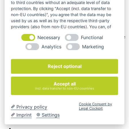
selbständigen beruflichen Tätigkeit handeln. Wir schließen
to third countries without an adequate level of data
keine Verträge mit Verbrauchern,
§ 13 BGB.
protection. By clicking "Accept (incl. data transfer to
non-EU countries)", you agree that the data may be
Hinweis zu Produktabbildungen
used by us as well as by the respective third-party
providers (also from non-EU countries). You can, of
Die Produktbilder der Artikel zeigen Beispiele, die in der
Ausstattung, Farbe oder Konfiguration von der
course, change your cookie settings at any time.
Necessary
Functional
Artikelbeschreibung abweichen können. Maßgeblich sind die
Beschreibungen und Abbildungen im unverbindlichen
Analytics
Marketing
Angebot. Gerne konfigurieren wir das ausgewählte Produkt
genau nach Ihren Vorstellungen.
Cookie-Einstellungen ändern
Reject optional
Über Uns
Magazin
FAQ
Accept all
Kontakt
incl. data transfer to non-EU countries
Versandarten
Zahlungsarten
AGB
Cookie Consent by
Privacy policy
Widerrufsbelehrung
Legal Cockpit
Impressum
Imprint
Settings
© 2026 Quadro Office Nord - Ihr Büroeinrichter