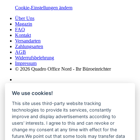
Cookie-Einstellungen ändern
Über Uns
Magazin
FAQ
Kontakt
Versandarten
Zahlungsarten
AGB
Widerrufsbelehrung
Impressum
© 2026 Quadro Office Nord - Ihr Büroeinrichter
We use cookies!
This site uses third-party website tracking
technologies to provide its services, constantly
improve and display advertisements according to
Startseite
users' interests. I agree to this and can revoke or
Shop
change my consent at any time with effect for the
future.We point out that some tools may transfer data