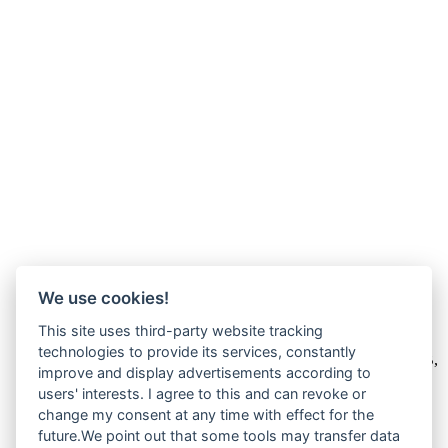
We use cookies!
Wir verkaufen online ausschließlich an Unternehmer
This site uses third-party website tracking
technologies to provide its services, constantly
Unsere Angebote richten sich nur an Unternehmer,
§14 BGB,
improve and display advertisements according to
also an natürliche oder juristische Personen oder rechtsfähige
users' interests. I agree to this and can revoke or
Personengesellschaften, die bei Abschluss eines
Rechtsgeschäfts in Ausübung ihrer gewerblichen oder
change my consent at any time with effect for the
selbständigen beruflichen Tätigkeit handeln. Wir schließen
future.We point out that some tools may transfer data