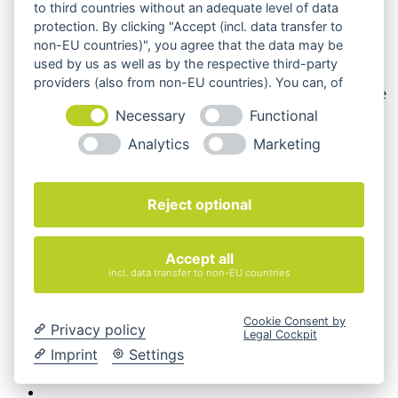
keine Verträge mit Verbrauchern,
§ 13 BGB.
to third countries without an adequate level of data
protection. By clicking "Accept (incl. data transfer to
Hinweis zu Produktabbildungen
non-EU countries)", you agree that the data may be
Die Produktbilder der Artikel zeigen Beispiele, die in der
used by us as well as by the respective third-party
Ausstattung, Farbe oder Konfiguration von der
providers (also from non-EU countries). You can, of
Artikelbeschreibung abweichen können. Maßgeblich sind die
course, change your cookie settings at any time.
Beschreibungen und Abbildungen im unverbindlichen
Necessary
Functional
Angebot. Gerne konfigurieren wir das ausgewählte Produkt
genau nach Ihren Vorstellungen.
Analytics
Marketing
Cookie-Einstellungen ändern
Über Uns
Reject optional
Magazin
FAQ
Kontakt
Accept all
Versandarten
incl. data transfer to non-EU countries
Zahlungsarten
AGB
Widerrufsbelehrung
Cookie Consent by
Privacy policy
Impressum
Legal Cockpit
© 2026 Quadro Office Nord - Ihr Büroeinrichter
Imprint
Settings