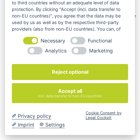
to third countries without an adequate level of data
Die Produktbilder der Artikel zeigen Beispiele, die in der
protection. By clicking "Accept (incl. data transfer to
Ausstattung, Farbe oder Konfiguration von der
non-EU countries)", you agree that the data may be
Artikelbeschreibung abweichen können. Maßgeblich sind die
Beschreibungen und Abbildungen im unverbindlichen
used by us as well as by the respective third-party
Angebot. Gerne konfigurieren wir das ausgewählte Produkt
providers (also from non-EU countries). You can, of
genau nach Ihren Vorstellungen.
course, change your cookie settings at any time.
Necessary
Functional
Cookie-Einstellungen ändern
Analytics
Marketing
Über Uns
Magazin
FAQ
Kontakt
Reject optional
Versandarten
Zahlungsarten
AGB
Accept all
Widerrufsbelehrung
incl. data transfer to non-EU countries
Impressum
© 2026 Quadro Office Nord - Ihr Büroeinrichter
Cookie Consent by
Privacy policy
Legal Cockpit
Imprint
Settings