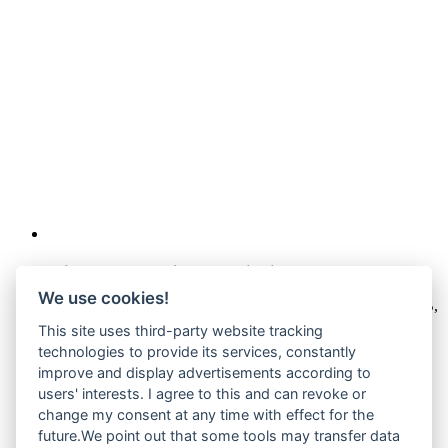
Wir verkaufen online ausschließlich an Unternehmer
We use cookies!
Unsere Angebote richten sich nur an Unternehmer,
§14 BGB,
also an natürliche oder juristische Personen oder rechtsfähige
This site uses third-party website tracking
Personengesellschaften, die bei Abschluss eines
technologies to provide its services, constantly
Rechtsgeschäfts in Ausübung ihrer gewerblichen oder
improve and display advertisements according to
selbständigen beruflichen Tätigkeit handeln. Wir schließen
users' interests. I agree to this and can revoke or
keine Verträge mit Verbrauchern,
§ 13 BGB.
change my consent at any time with effect for the
Hinweis zu Produktabbildungen
future.We point out that some tools may transfer data