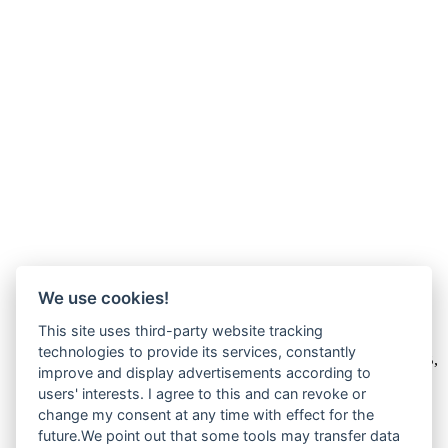
We use cookies!
Wir verkaufen online ausschließlich an Unternehmer
This site uses third-party website tracking
technologies to provide its services, constantly
Unsere Angebote richten sich nur an Unternehmer,
§14 BGB,
improve and display advertisements according to
also an natürliche oder juristische Personen oder rechtsfähige
users' interests. I agree to this and can revoke or
Personengesellschaften, die bei Abschluss eines
Rechtsgeschäfts in Ausübung ihrer gewerblichen oder
change my consent at any time with effect for the
selbständigen beruflichen Tätigkeit handeln. Wir schließen
future.We point out that some tools may transfer data