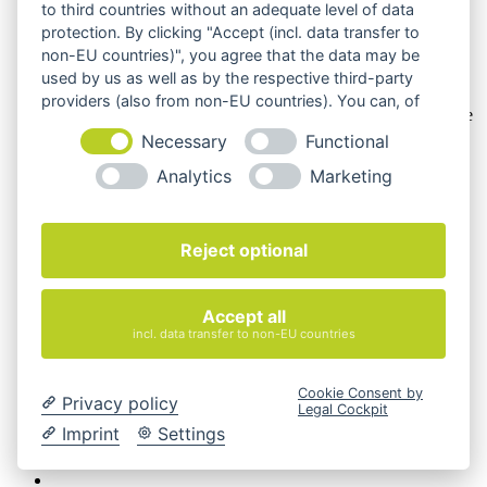
keine Verträge mit Verbrauchern,
§ 13 BGB.
to third countries without an adequate level of data
protection. By clicking "Accept (incl. data transfer to
Hinweis zu Produktabbildungen
non-EU countries)", you agree that the data may be
Die Produktbilder der Artikel zeigen Beispiele, die in der
used by us as well as by the respective third-party
Ausstattung, Farbe oder Konfiguration von der
providers (also from non-EU countries). You can, of
Artikelbeschreibung abweichen können. Maßgeblich sind die
course, change your cookie settings at any time.
Beschreibungen und Abbildungen im unverbindlichen
Necessary
Functional
Angebot. Gerne konfigurieren wir das ausgewählte Produkt
genau nach Ihren Vorstellungen.
Analytics
Marketing
Cookie-Einstellungen ändern
Über Uns
Reject optional
Magazin
FAQ
Kontakt
Accept all
Versandarten
incl. data transfer to non-EU countries
Zahlungsarten
AGB
Widerrufsbelehrung
Cookie Consent by
Privacy policy
Impressum
Legal Cockpit
© 2026 Quadro Office Nord - Ihr Büroeinrichter
Imprint
Settings