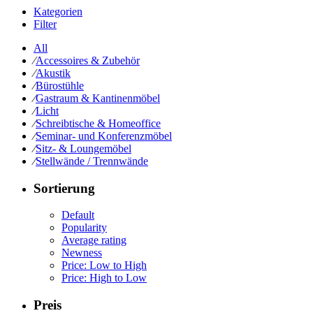
Kategorien
Filter
All
⁄
Accessoires & Zubehör
⁄
Akustik
⁄
Bürostühle
⁄
Gastraum & Kantinenmöbel
⁄
Licht
⁄
Schreibtische & Homeoffice
⁄
Seminar- und Konferenzmöbel
⁄
Sitz- & Loungemöbel
⁄
Stellwände / Trennwände
Sortierung
Default
Popularity
Average rating
Newness
Price: Low to High
Price: High to Low
Preis