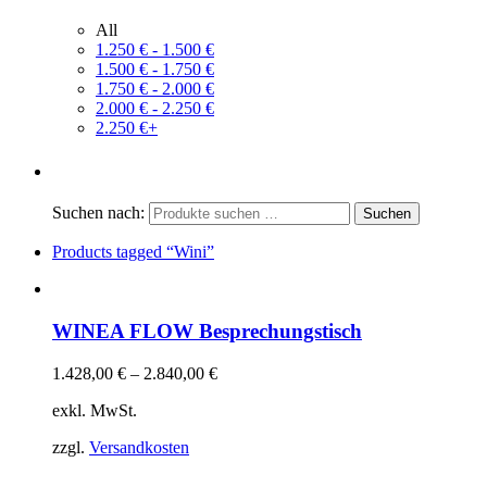
All
1.250
€
-
1.500
€
1.500
€
-
1.750
€
1.750
€
-
2.000
€
2.000
€
-
2.250
€
2.250
€
+
Suchen nach:
Products tagged
“Wini”
WINEA FLOW Besprechungstisch
1.428,00
€
–
2.840,00
€
exkl. MwSt.
zzgl.
Versandkosten