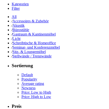
Kategorien
Filter
All
⁄
Accessoires & Zubehör
⁄
Akustik
⁄
Bürostühle
⁄
Gastraum & Kantinenmöbel
⁄
Licht
⁄
Schreibtische & Homeoffice
⁄
Seminar- und Konferenzmöbel
⁄
Sitz- & Loungemöbel
⁄
Stellwände / Trennwände
Sortierung
Default
Popularity
Average rating
Newness
Price: Low to High
Price: High to Low
Preis