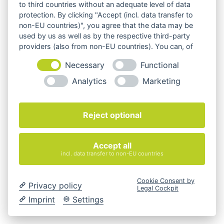
to third countries without an adequate level of data
protection. By clicking "Accept (incl. data transfer to
TEMPEO® 6500 FRESH Drehstuhl
non-EU countries)", you agree that the data may be
used by us as well as by the respective third-party
694,00
€
providers (also from non-EU countries). You can, of
exkl. 19 % MwSt.
course, change your cookie settings at any time.
Necessary
Functional
zzgl.
Versandkosten
Analytics
Marketing
TEMPEO® 6500 WAVE Drehstuhl
Reject optional
994,00
€
Accept all
exkl. 19 % MwSt.
incl. data transfer to non-EU countries
zzgl.
Versandkosten
Cookie Consent by
Privacy policy
Legal Cockpit
Imprint
Settings
Dies ist der Onlineshop von
Quadro Office Nord – Ihr
Büroeinrichter aus Lübeck
.