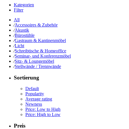
Kategorien
Filter
All
⁄
Accessoires & Zubehör
⁄
Akustik
⁄
Bürostühle
⁄
Gastraum & Kantinenmöbel
⁄
Licht
⁄
Schreibtische & Homeoffice
⁄
Seminar- und Konferenzmöbel
⁄
Sitz- & Loungemöbel
⁄
Stellwände / Trennwände
Sortierung
Default
Popularity
Average rating
Newness
Price: Low to High
Price: High to Low
Preis