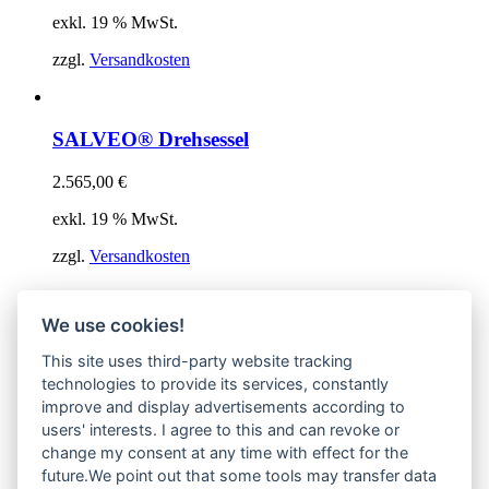
exkl. 19 % MwSt.
zzgl.
Versandkosten
SALVEO® Drehsessel
2.565,00
€
exkl. 19 % MwSt.
zzgl.
Versandkosten
We use cookies!
SELLEO® 1900 EDGE Drehstuhl
This site uses third-party website tracking
803,00
€
technologies to provide its services, constantly
improve and display advertisements according to
exkl. 19 % MwSt.
users' interests. I agree to this and can revoke or
zzgl.
Versandkosten
change my consent at any time with effect for the
future.We point out that some tools may transfer data