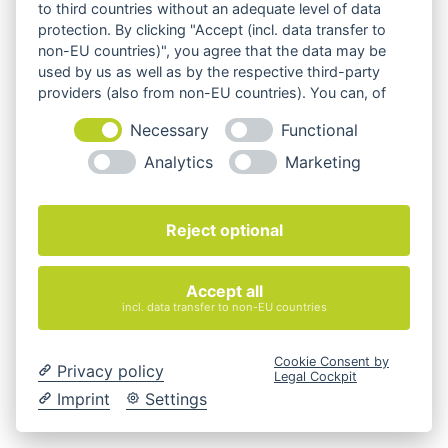
to third countries without an adequate level of data
BuzziDee Plus – Sitzhocker
protection. By clicking "Accept (incl. data transfer to
non-EU countries)", you agree that the data may be
2.152,00
€
used by us as well as by the respective third-party
providers (also from non-EU countries). You can, of
exkl. 19 % MwSt.
course, change your cookie settings at any time.
Necessary
Functional
zzgl.
Versandkosten
Analytics
Marketing
BuzziDee Solo – Sitzhocker
Reject optional
489,00
€
exkl. 19 % MwSt.
Accept all
incl. data transfer to non-EU countries
zzgl.
Versandkosten
Cookie Consent by
Privacy policy
Legal Cockpit
BuzziDish – Akustikpaneel
Imprint
Settings
650,00
€