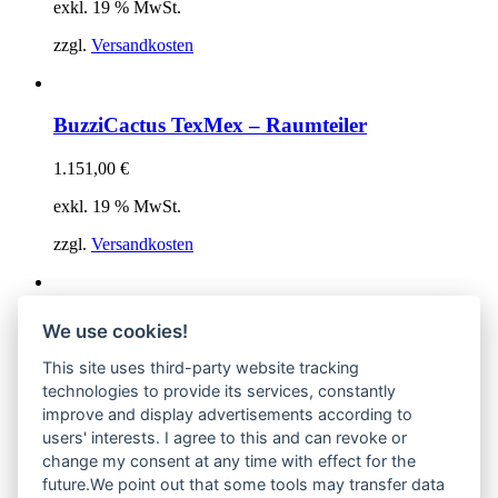
exkl. 19 % MwSt.
zzgl.
Versandkosten
BuzziCactus TexMex – Raumteiler
1.151,00
€
exkl. 19 % MwSt.
zzgl.
Versandkosten
BuzziChandelier – Pendelleuchte
We use cookies!
This site uses third-party website tracking
2.722,00
€
technologies to provide its services, constantly
exkl. 19 % MwSt.
improve and display advertisements according to
users' interests. I agree to this and can revoke or
zzgl.
Versandkosten
change my consent at any time with effect for the
future.We point out that some tools may transfer data