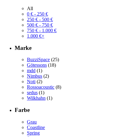
All
0
€
-
250
€
250
€
-
500
€
500
€
-
750
€
750
€
-
1.000
€
1.000
€
+
Marke
BuzziSpace
(25)
Götessons
(18)
mdd
(1)
Nimbus
(2)
Noti
(2)
Rossoacoustic
(8)
sedus
(1)
Wilkhahn
(1)
Farbe
Grau
Coastline
Spring