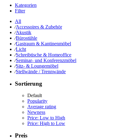
Kategorien
Filter
All
⁄
Accessoires & Zubehör
⁄
Akustik
⁄
Bürostühle
⁄
Gastraum & Kantinenmöbel
⁄
Licht
⁄
Schreibtische & Homeoffice
⁄
Seminar- und Konferenzmöbel
⁄
Sitz- & Loungemöbel
⁄
Stellwände / Trennwände
Sortierung
Default
Popularity
Average rating
Newness
Price: Low to High
Price: High to Low
Preis