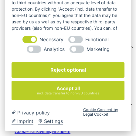
to third countries without an adequate level of data
protection. By clicking "Accept (incl. data transfer to
non-EU countries)", you agree that the data may be
used by us as well as by the respective third-party
providers (also from non-EU countries). You can, of
course, change your cookie settings at any time.
Wir verkaufen online ausschließlich an Unternehmer
Necessary
Functional
Unsere Angebote richten sich nur an Unternehmer,
§14 BGB,
Analytics
Marketing
also an natürliche oder juristische Personen oder rechtsfähige
Personengesellschaften, die bei Abschluss eines
Rechtsgeschäfts in Ausübung ihrer gewerblichen oder
selbständigen beruflichen Tätigkeit handeln. Wir schließen
Reject optional
keine Verträge mit Verbrauchern,
§ 13 BGB.
Hinweis zu Produktabbildungen
Accept all
incl. data transfer to non-EU countries
Die Produktbilder der Artikel zeigen Beispiele, die in der
Ausstattung, Farbe oder Konfiguration von der
Artikelbeschreibung abweichen können. Maßgeblich sind die
Cookie Consent by
Beschreibungen und Abbildungen im unverbindlichen
Privacy policy
Legal Cockpit
Angebot. Gerne konfigurieren wir das ausgewählte Produkt
Imprint
Settings
genau nach Ihren Vorstellungen.
Cookie-Einstellungen ändern