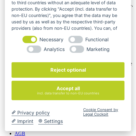
to third countries without an adequate level of data
Unsere Angebote richten sich nur an Unternehmer,
§14 BGB,
protection. By clicking "Accept (incl. data transfer to
also an natürliche oder juristische Personen oder rechtsfähige
non-EU countries)", you agree that the data may be
Personengesellschaften, die bei Abschluss eines
Rechtsgeschäfts in Ausübung ihrer gewerblichen oder
used by us as well as by the respective third-party
selbständigen beruflichen Tätigkeit handeln. Wir schließen
providers (also from non-EU countries). You can, of
keine Verträge mit Verbrauchern,
§ 13 BGB.
course, change your cookie settings at any time.
Necessary
Functional
Hinweis zu Produktabbildungen
Analytics
Marketing
Die Produktbilder der Artikel zeigen Beispiele, die in der
Ausstattung, Farbe oder Konfiguration von der
Artikelbeschreibung abweichen können. Maßgeblich sind die
Beschreibungen und Abbildungen im unverbindlichen
Reject optional
Angebot. Gerne konfigurieren wir das ausgewählte Produkt
genau nach Ihren Vorstellungen.
Accept all
Cookie-Einstellungen ändern
incl. data transfer to non-EU countries
Über Uns
Magazin
Cookie Consent by
FAQ
Privacy policy
Legal Cockpit
Kontakt
Imprint
Settings
Versandarten
Zahlungsarten
AGB