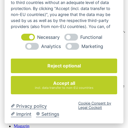
to third countries without an adequate level of data
protection. By clicking "Accept (incl. data transfer to
non-EU countries)", you agree that the data may be
used by us as well as by the respective third-party
Wir verkaufen online ausschließlich an Unternehmer
providers (also from non-EU countries). You can, of
Unsere Angebote richten sich nur an Unternehmer,
§14 BGB,
course, change your cookie settings at any time.
also an natürliche oder juristische Personen oder rechtsfähige
Necessary
Functional
Personengesellschaften, die bei Abschluss eines
Analytics
Marketing
Rechtsgeschäfts in Ausübung ihrer gewerblichen oder
selbständigen beruflichen Tätigkeit handeln. Wir schließen
keine Verträge mit Verbrauchern,
§ 13 BGB.
Reject optional
Hinweis zu Produktabbildungen
Die Produktbilder der Artikel zeigen Beispiele, die in der
Ausstattung, Farbe oder Konfiguration von der
Accept all
Artikelbeschreibung abweichen können. Maßgeblich sind die
incl. data transfer to non-EU countries
Beschreibungen und Abbildungen im unverbindlichen
Angebot. Gerne konfigurieren wir das ausgewählte Produkt
genau nach Ihren Vorstellungen.
Cookie Consent by
Privacy policy
Legal Cockpit
Cookie-Einstellungen ändern
Imprint
Settings
Über Uns
Magazin