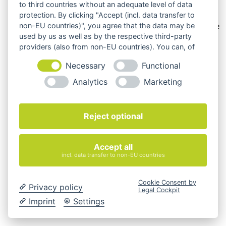
to third countries without an adequate level of data
Die Produktbilder der Artikel zeigen Beispiele, die in der
protection. By clicking "Accept (incl. data transfer to
Ausstattung, Farbe oder Konfiguration von der
non-EU countries)", you agree that the data may be
Artikelbeschreibung abweichen können. Maßgeblich sind die
Beschreibungen und Abbildungen im unverbindlichen
used by us as well as by the respective third-party
Angebot. Gerne konfigurieren wir das ausgewählte Produkt
providers (also from non-EU countries). You can, of
genau nach Ihren Vorstellungen.
course, change your cookie settings at any time.
Necessary
Functional
Cookie-Einstellungen ändern
Analytics
Marketing
Über Uns
Magazin
FAQ
Kontakt
Reject optional
Versandarten
Zahlungsarten
AGB
Accept all
Widerrufsbelehrung
incl. data transfer to non-EU countries
Impressum
© 2026 Quadro Office Nord - Ihr Büroeinrichter
Cookie Consent by
Privacy policy
Legal Cockpit
Imprint
Settings