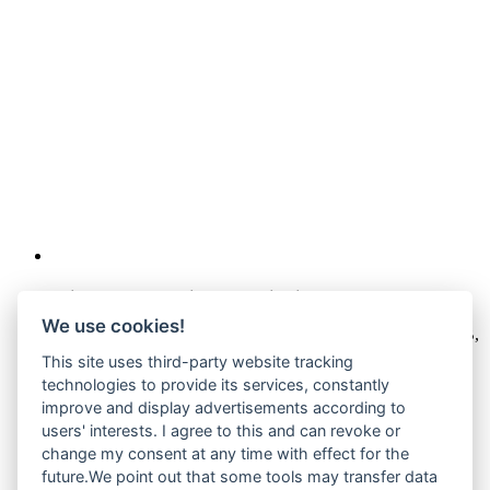
Wir verkaufen online ausschließlich an Unternehmer
We use cookies!
Unsere Angebote richten sich nur an Unternehmer,
§14 BGB,
also an natürliche oder juristische Personen oder rechtsfähige
This site uses third-party website tracking
Personengesellschaften, die bei Abschluss eines
technologies to provide its services, constantly
Rechtsgeschäfts in Ausübung ihrer gewerblichen oder
improve and display advertisements according to
selbständigen beruflichen Tätigkeit handeln. Wir schließen
users' interests. I agree to this and can revoke or
keine Verträge mit Verbrauchern,
§ 13 BGB.
change my consent at any time with effect for the
Hinweis zu Produktabbildungen
future.We point out that some tools may transfer data