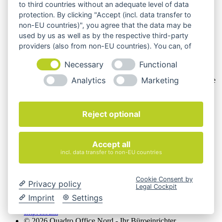
Personengesellschaften, die bei Abschluss eines
to third countries without an adequate level of data
Rechtsgeschäfts in Ausübung ihrer gewerblichen oder
protection. By clicking "Accept (incl. data transfer to
selbständigen beruflichen Tätigkeit handeln. Wir schließen
non-EU countries)", you agree that the data may be
keine Verträge mit Verbrauchern,
§ 13 BGB.
used by us as well as by the respective third-party
Hinweis zu Produktabbildungen
providers (also from non-EU countries). You can, of
course, change your cookie settings at any time.
Die Produktbilder der Artikel zeigen Beispiele, die in der
Necessary
Functional
Ausstattung, Farbe oder Konfiguration von der
Analytics
Marketing
Artikelbeschreibung abweichen können. Maßgeblich sind die
Beschreibungen und Abbildungen im unverbindlichen
Angebot. Gerne konfigurieren wir das ausgewählte Produkt
genau nach Ihren Vorstellungen.
Reject optional
Cookie-Einstellungen ändern
Über Uns
Accept all
Magazin
incl. data transfer to non-EU countries
FAQ
Kontakt
Versandarten
Cookie Consent by
Privacy policy
Zahlungsarten
Legal Cockpit
AGB
Imprint
Settings
Widerrufsbelehrung
Impressum
© 2026 Quadro Office Nord - Ihr Büroeinrichter