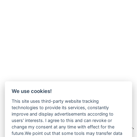
We use cookies!
This site uses third-party website tracking
technologies to provide its services, constantly
improve and display advertisements according to
Wir verkaufen online ausschließlich an Unternehmer
users' interests. I agree to this and can revoke or
change my consent at any time with effect for the
Unsere Angebote richten sich nur an Unternehmer,
§14 BGB,
also an natürliche oder juristische Personen oder rechtsfähige
future.We point out that some tools may transfer data