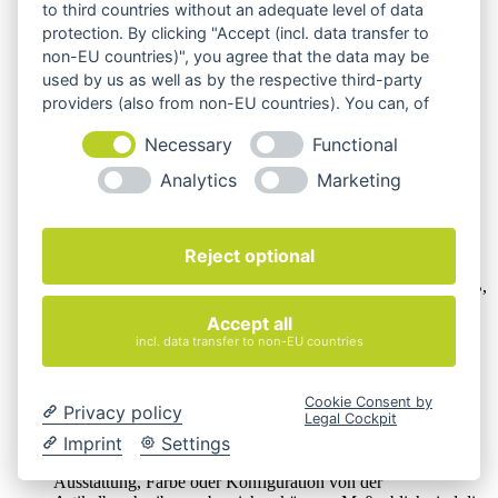
to third countries without an adequate level of data
protection. By clicking "Accept (incl. data transfer to
non-EU countries)", you agree that the data may be
used by us as well as by the respective third-party
providers (also from non-EU countries). You can, of
course, change your cookie settings at any time.
Necessary
Functional
Analytics
Marketing
Wir verkaufen online ausschließlich an Unternehmer
Reject optional
Unsere Angebote richten sich nur an Unternehmer,
§14 BGB,
also an natürliche oder juristische Personen oder rechtsfähige
Accept all
Personengesellschaften, die bei Abschluss eines
incl. data transfer to non-EU countries
Rechtsgeschäfts in Ausübung ihrer gewerblichen oder
selbständigen beruflichen Tätigkeit handeln. Wir schließen
keine Verträge mit Verbrauchern,
§ 13 BGB.
Cookie Consent by
Privacy policy
Legal Cockpit
Hinweis zu Produktabbildungen
Imprint
Settings
Die Produktbilder der Artikel zeigen Beispiele, die in der
Ausstattung, Farbe oder Konfiguration von der