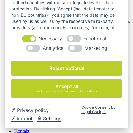
to third countries without an adequate level of data
protection. By clicking "Accept (incl. data transfer to
Wir verkaufen online ausschließlich an Unternehmer
non-EU countries)", you agree that the data may be
Unsere Angebote richten sich nur an Unternehmer,
§14 BGB,
used by us as well as by the respective third-party
also an natürliche oder juristische Personen oder rechtsfähige
providers (also from non-EU countries). You can, of
Personengesellschaften, die bei Abschluss eines
course, change your cookie settings at any time.
Rechtsgeschäfts in Ausübung ihrer gewerblichen oder
Necessary
Functional
selbständigen beruflichen Tätigkeit handeln. Wir schließen
Analytics
Marketing
keine Verträge mit Verbrauchern,
§ 13 BGB.
Hinweis zu Produktabbildungen
Reject optional
Die Produktbilder der Artikel zeigen Beispiele, die in der
Ausstattung, Farbe oder Konfiguration von der
Artikelbeschreibung abweichen können. Maßgeblich sind die
Beschreibungen und Abbildungen im unverbindlichen
Accept all
Angebot. Gerne konfigurieren wir das ausgewählte Produkt
incl. data transfer to non-EU countries
genau nach Ihren Vorstellungen.
Cookie-Einstellungen ändern
Cookie Consent by
Privacy policy
Legal Cockpit
Über Uns
Imprint
Settings
Magazin
FAQ
Kontakt