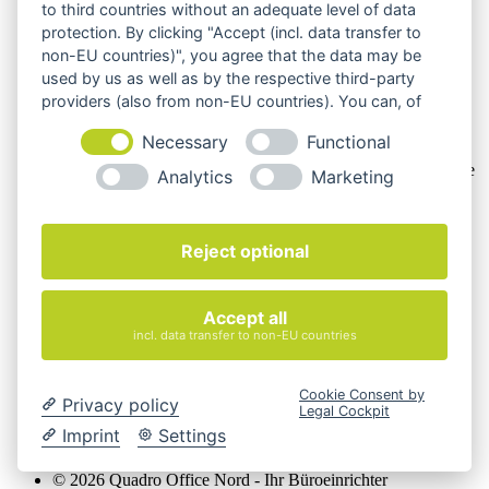
to third countries without an adequate level of data
Rechtsgeschäfts in Ausübung ihrer gewerblichen oder
protection. By clicking "Accept (incl. data transfer to
selbständigen beruflichen Tätigkeit handeln. Wir schließen
non-EU countries)", you agree that the data may be
keine Verträge mit Verbrauchern,
§ 13 BGB.
used by us as well as by the respective third-party
Hinweis zu Produktabbildungen
providers (also from non-EU countries). You can, of
course, change your cookie settings at any time.
Die Produktbilder der Artikel zeigen Beispiele, die in der
Necessary
Functional
Ausstattung, Farbe oder Konfiguration von der
Artikelbeschreibung abweichen können. Maßgeblich sind die
Analytics
Marketing
Beschreibungen und Abbildungen im unverbindlichen
Angebot. Gerne konfigurieren wir das ausgewählte Produkt
genau nach Ihren Vorstellungen.
Reject optional
Cookie-Einstellungen ändern
Über Uns
Accept all
Magazin
incl. data transfer to non-EU countries
FAQ
Kontakt
Versandarten
Cookie Consent by
Zahlungsarten
Privacy policy
Legal Cockpit
AGB
Imprint
Settings
Widerrufsbelehrung
Impressum
© 2026 Quadro Office Nord - Ihr Büroeinrichter