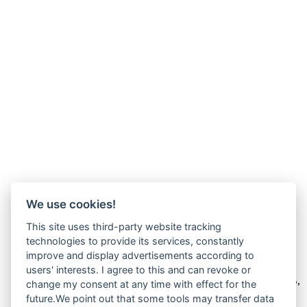
We use cookies!
This site uses third-party website tracking
technologies to provide its services, constantly
improve and display advertisements according to
Wir verkaufen online ausschließlich an Unternehmer
users' interests. I agree to this and can revoke or
Unsere Angebote richten sich nur an Unternehmer,
§14 BGB,
change my consent at any time with effect for the
also an natürliche oder juristische Personen oder rechtsfähige
future.We point out that some tools may transfer data
Personengesellschaften, die bei Abschluss eines