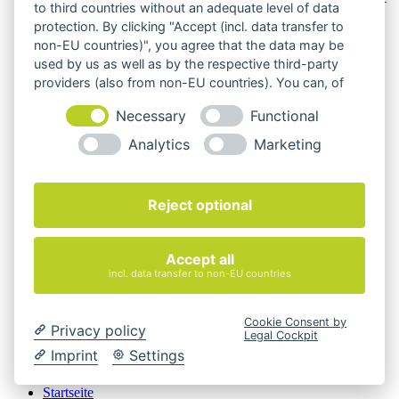
to third countries without an adequate level of data
Beschreibungen und Abbildungen im unverbindlichen
protection. By clicking "Accept (incl. data transfer to
Angebot. Gerne konfigurieren wir das ausgewählte Produkt
non-EU countries)", you agree that the data may be
genau nach Ihren Vorstellungen.
used by us as well as by the respective third-party
Cookie-Einstellungen ändern
providers (also from non-EU countries). You can, of
course, change your cookie settings at any time.
Über Uns
Necessary
Functional
Magazin
FAQ
Analytics
Marketing
Kontakt
Versandarten
Zahlungsarten
AGB
Reject optional
Widerrufsbelehrung
Impressum
© 2026 Quadro Office Nord - Ihr Büroeinrichter
Accept all
incl. data transfer to non-EU countries
Cookie Consent by
Privacy policy
Legal Cockpit
Imprint
Settings
Startseite