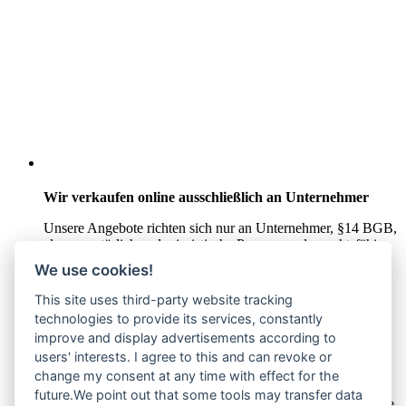
Wir verkaufen online ausschließlich an Unternehmer
Unsere Angebote richten sich nur an Unternehmer,
§14 BGB,
also an natürliche oder juristische Personen oder rechtsfähige
Personengesellschaften, die bei Abschluss eines
We use cookies!
Rechtsgeschäfts in Ausübung ihrer gewerblichen oder
selbständigen beruflichen Tätigkeit handeln. Wir schließen
This site uses third-party website tracking
keine Verträge mit Verbrauchern,
§ 13 BGB.
technologies to provide its services, constantly
improve and display advertisements according to
Hinweis zu Produktabbildungen
users' interests. I agree to this and can revoke or
Die Produktbilder der Artikel zeigen Beispiele, die in der
change my consent at any time with effect for the
Ausstattung, Farbe oder Konfiguration von der
future.We point out that some tools may transfer data
Artikelbeschreibung abweichen können. Maßgeblich sind die