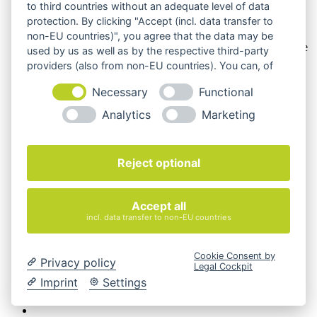
to third countries without an adequate level of data
protection. By clicking "Accept (incl. data transfer to
Die Produktbilder der Artikel zeigen Beispiele, die in der
Ausstattung, Farbe oder Konfiguration von der
non-EU countries)", you agree that the data may be
Artikelbeschreibung abweichen können. Maßgeblich sind die
used by us as well as by the respective third-party
Beschreibungen und Abbildungen im unverbindlichen
providers (also from non-EU countries). You can, of
Angebot. Gerne konfigurieren wir das ausgewählte Produkt
course, change your cookie settings at any time.
genau nach Ihren Vorstellungen.
Necessary
Functional
Cookie-Einstellungen ändern
Analytics
Marketing
Über Uns
Magazin
FAQ
Reject optional
Kontakt
Versandarten
Zahlungsarten
Accept all
AGB
incl. data transfer to non-EU countries
Widerrufsbelehrung
Impressum
© 2026 Quadro Office Nord - Ihr Büroeinrichter
Cookie Consent by
Privacy policy
Legal Cockpit
Imprint
Settings