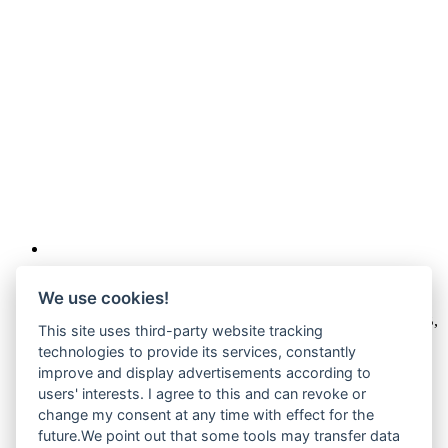
Wir verkaufen online ausschließlich an Unternehmer
We use cookies!
Unsere Angebote richten sich nur an Unternehmer,
§14 BGB,
This site uses third-party website tracking
also an natürliche oder juristische Personen oder rechtsfähige
technologies to provide its services, constantly
Personengesellschaften, die bei Abschluss eines
improve and display advertisements according to
Rechtsgeschäfts in Ausübung ihrer gewerblichen oder
selbständigen beruflichen Tätigkeit handeln. Wir schließen
users' interests. I agree to this and can revoke or
keine Verträge mit Verbrauchern,
§ 13 BGB.
change my consent at any time with effect for the
future.We point out that some tools may transfer data
Hinweis zu Produktabbildungen