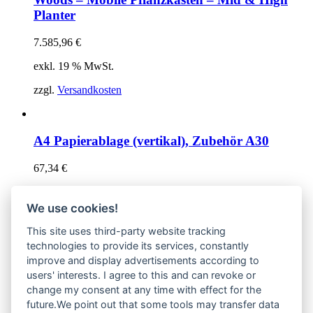
Planter
7.585,96
€
exkl. 19 % MwSt.
zzgl.
Versandkosten
A4 Papierablage (vertikal), Zubehör A30
67,34
€
exkl. 19 % MwSt.
We use cookies!
zzgl.
Versandkosten
This site uses third-party website tracking
technologies to provide its services, constantly
improve and display advertisements according to
Dies ist der Onlineshop von
Quadro Office Nord – Ihr
users' interests. I agree to this and can revoke or
Büroeinrichter aus Lübeck
.
change my consent at any time with effect for the
future.We point out that some tools may transfer data