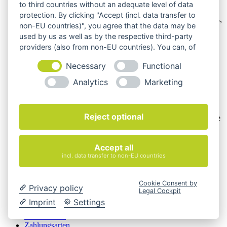
Wir verkaufen online ausschließlich an Unternehmer
to third countries without an adequate level of data
protection. By clicking "Accept (incl. data transfer to
Unsere Angebote richten sich nur an Unternehmer,
§14 BGB,
non-EU countries)", you agree that the data may be
also an natürliche oder juristische Personen oder rechtsfähige
used by us as well as by the respective third-party
Personengesellschaften, die bei Abschluss eines
providers (also from non-EU countries). You can, of
Rechtsgeschäfts in Ausübung ihrer gewerblichen oder
selbständigen beruflichen Tätigkeit handeln. Wir schließen
course, change your cookie settings at any time.
Necessary
Functional
keine Verträge mit Verbrauchern,
§ 13 BGB.
Analytics
Marketing
Hinweis zu Produktabbildungen
Die Produktbilder der Artikel zeigen Beispiele, die in der
Ausstattung, Farbe oder Konfiguration von der
Reject optional
Artikelbeschreibung abweichen können. Maßgeblich sind die
Beschreibungen und Abbildungen im unverbindlichen
Angebot. Gerne konfigurieren wir das ausgewählte Produkt
genau nach Ihren Vorstellungen.
Accept all
incl. data transfer to non-EU countries
Cookie-Einstellungen ändern
Über Uns
Cookie Consent by
Privacy policy
Magazin
Legal Cockpit
FAQ
Imprint
Settings
Kontakt
Versandarten
Zahlungsarten