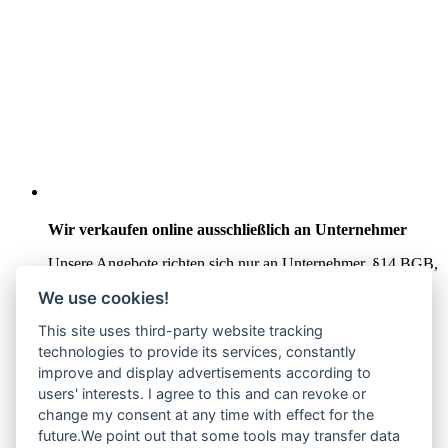
Wir verkaufen online ausschließlich an Unternehmer
Unsere Angebote richten sich nur an Unternehmer,
§14 BGB,
also an natürliche oder juristische Personen oder rechtsfähige
We use cookies!
Personengesellschaften, die bei Abschluss eines
Rechtsgeschäfts in Ausübung ihrer gewerblichen oder
This site uses third-party website tracking
selbständigen beruflichen Tätigkeit handeln. Wir schließen
technologies to provide its services, constantly
keine Verträge mit Verbrauchern,
§ 13 BGB.
improve and display advertisements according to
Hinweis zu Produktabbildungen
users' interests. I agree to this and can revoke or
change my consent at any time with effect for the
Die Produktbilder der Artikel zeigen Beispiele, die in der
future.We point out that some tools may transfer data
Ausstattung, Farbe oder Konfiguration von der