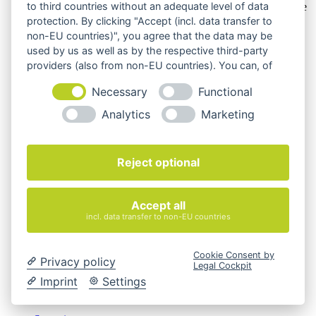
to third countries without an adequate level of data
Artikelbeschreibung abweichen können. Maßgeblich sind die
Beschreibungen und Abbildungen im unverbindlichen
protection. By clicking "Accept (incl. data transfer to
Angebot. Gerne konfigurieren wir das ausgewählte Produkt
non-EU countries)", you agree that the data may be
genau nach Ihren Vorstellungen.
used by us as well as by the respective third-party
providers (also from non-EU countries). You can, of
Cookie-Einstellungen ändern
course, change your cookie settings at any time.
Necessary
Functional
Über Uns
Magazin
Analytics
Marketing
FAQ
Kontakt
Versandarten
Zahlungsarten
Reject optional
AGB
Widerrufsbelehrung
Impressum
Accept all
© 2026 Quadro Office Nord - Ihr Büroeinrichter
incl. data transfer to non-EU countries
Cookie Consent by
Privacy policy
Legal Cockpit
Imprint
Settings