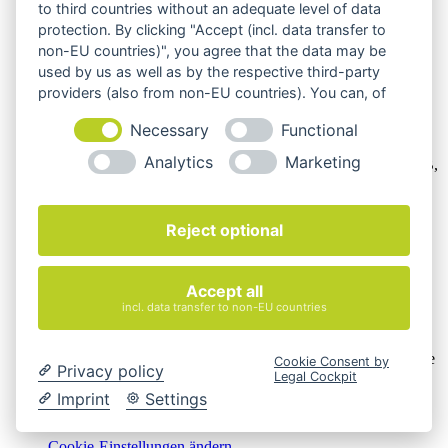
to third countries without an adequate level of data
protection. By clicking "Accept (incl. data transfer to
non-EU countries)", you agree that the data may be
used by us as well as by the respective third-party
providers (also from non-EU countries). You can, of
course, change your cookie settings at any time.
Necessary
Functional
Wir verkaufen online ausschließlich an Unternehmer
Analytics
Marketing
Unsere Angebote richten sich nur an Unternehmer,
§14 BGB,
also an natürliche oder juristische Personen oder rechtsfähige
Personengesellschaften, die bei Abschluss eines
Rechtsgeschäfts in Ausübung ihrer gewerblichen oder
Reject optional
selbständigen beruflichen Tätigkeit handeln. Wir schließen
keine Verträge mit Verbrauchern,
§ 13 BGB.
Hinweis zu Produktabbildungen
Accept all
incl. data transfer to non-EU countries
Die Produktbilder der Artikel zeigen Beispiele, die in der
Ausstattung, Farbe oder Konfiguration von der
Artikelbeschreibung abweichen können. Maßgeblich sind die
Cookie Consent by
Privacy policy
Beschreibungen und Abbildungen im unverbindlichen
Legal Cockpit
Angebot. Gerne konfigurieren wir das ausgewählte Produkt
Imprint
Settings
genau nach Ihren Vorstellungen.
Cookie-Einstellungen ändern